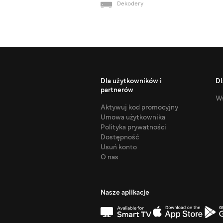
Dekodery
Dla użytkowników i
Dl
partnerów
Ws
Aktywuj kod promocyjny
Umowa użytkownika
Polityka prywatności
Dostępność
Usuń konto
O nas
Nasze aplikacje