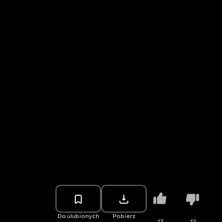
Do ulubionych
Pobierz
13
12