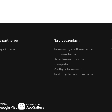
a partnerów
Na urządzeniach
półpraca
Telewizory i odtwarzacze
multimedialne
Urządzenia mobilne
Komputer
Podłącz telewizor
Test prędkości internetu