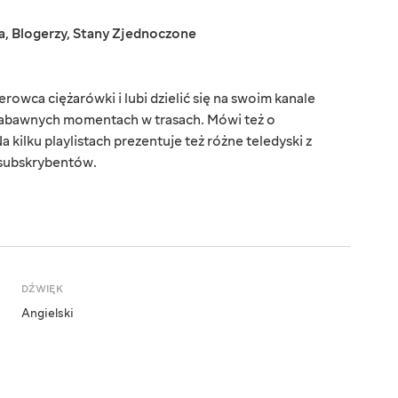
a
,
Blogerzy
,
Stany Zjednoczone
erowca ciężarówki i lubi dzielić się na swoim kanale
 zabawnych momentach w trasach. Mówi też o
a kilku playlistach prezentuje też różne teledyski z
 subskrybentów.
DŹWIĘK
Angielski