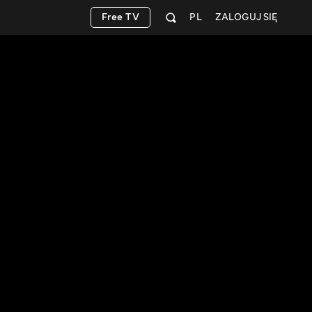
Free TV
PL
ZALOGUJ SIĘ