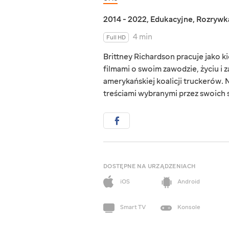
2014 - 2022
,
Edukacyjne
,
Rozrywk
4 min
Full HD
Brittney Richardson pracuje jako ki
filmami o swoim zawodzie, życiu i
amerykańskiej koalicji truckerów. N
treściami wybranymi przez swoich
DOSTĘPNE NA URZĄDZENIACH
iOS
Android
Smart TV
Konsole