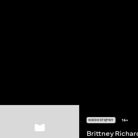
16+
NIEDOSTĘPNY
Brittney Richa