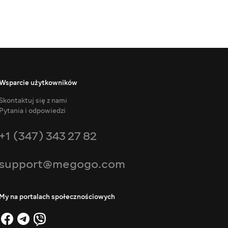
Wsparcie użytkowników
Skontaktuj się z nami
Pytania i odpowiedzi
+1 (347) 343 27 82
support@megogo.com
My na portalach społecznościowych