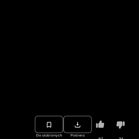
Do ulubionych
Pobierz
97
34