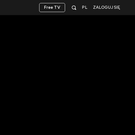
Free TV
PL
ZALOGUJ SIĘ