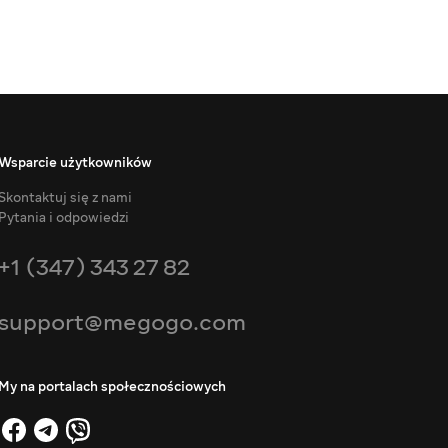
Wsparcie użytkowników
Skontaktuj się z nami
Pytania i odpowiedzi
+1 (347) 343 27 82
support@megogo.com
My na portalach społecznościowych