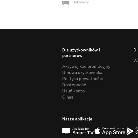
Dekodery
Dla użytkowników i
Dl
partnerów
Ws
Aktywuj kod promocyjny
Umowa użytkownika
Polityka prywatności
Dostępność
Usuń konto
O nas
Nasze aplikacje