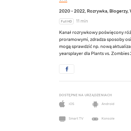
2020 - 2022
,
Rozrywka
,
Blogerzy
,
11 min
Full HD
Kanał rozrywkowy poświęcony różny
proramowymi, zdradza sposoby osią
mogą sprawdzić np. nową aktualiza
yearsplayer dla Plants vs. Zombies 2
DOSTĘPNE NA URZĄDZENIACH
iOS
Android
Smart TV
Konsole