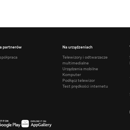
a partnerów
Na urządzeniach
półpraca
Telewizory i odtwarzacze
multimedialne
Urządzenia mobilne
Komputer
Podłącz telewizor
Test prędkości internetu