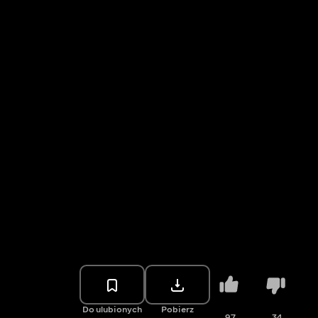
Do ulubionych
Pobierz
97
34