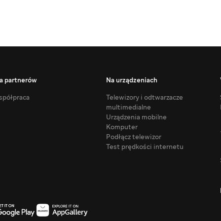
a partnerów
Na urządzeniach
półpraca
Telewizory i odtwarzacze
multimedialne
Urządzenia mobilne
Komputer
Podłącz telewizor
Test prędkości internetu