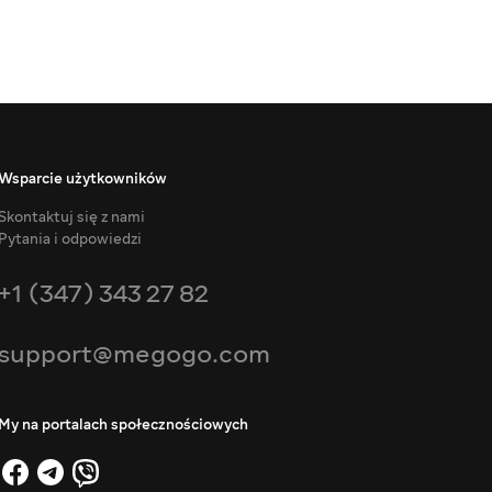
Wsparcie użytkowników
Skontaktuj się z nami
Pytania i odpowiedzi
+1 (347) 343 27 82
support@megogo.com
My na portalach społecznościowych