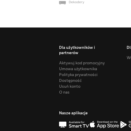
Dekodery
Dla użytkowników i
Dl
partnerów
Ws
Aktywuj kod promocyjny
Umowa użytkownika
Polityka prywatności
Dostępność
Usuń konto
O nas
Nasze aplikacje