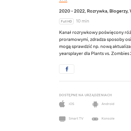
2020 - 2022
,
Rozrywka
,
Blogerzy
,
10 min
Full HD
Kanał rozrywkowy poświęcony różny
proramowymi, zdradza sposoby osią
mogą sprawdzić np. nową aktualiza
yearsplayer dla Plants vs. Zombies 2
DOSTĘPNE NA URZĄDZENIACH
iOS
Android
Smart TV
Konsole