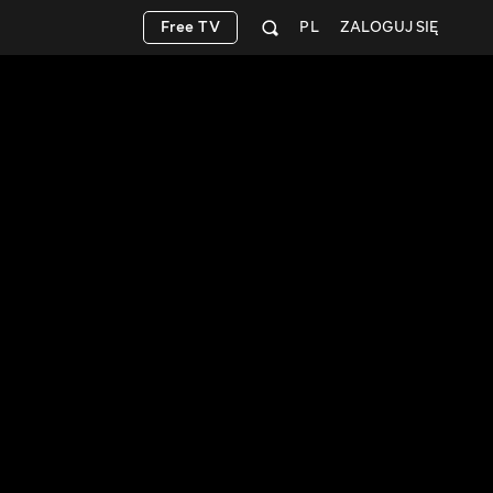
Free TV
PL
ZALOGUJ SIĘ