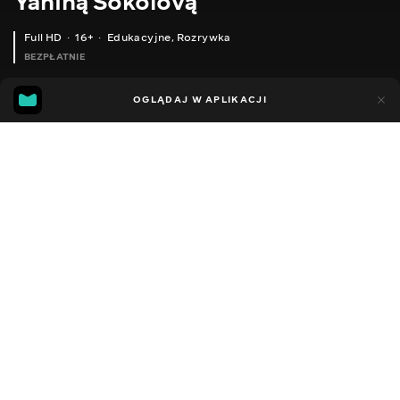
Yaniną Sokolovą
Full HD
16+
Edukacyjne
,
Rozrywka
BEZPŁATNIE
25
5
OGLĄDAJ W APLIKACJI
Dodano do ulubionych
UDOSTĘPNIJ
Sezon 1
Facebook
Kopiuj link
ODCINEK 15
ODCINEK 16
2014 - 2022
,
Ukraina
Edukacyjne
,
Rozrywka
,
Blogerzy
DŹWIĘK
Ukraiński