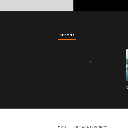
SEZON 1
OPIS
OBSADA I TWÓRCY