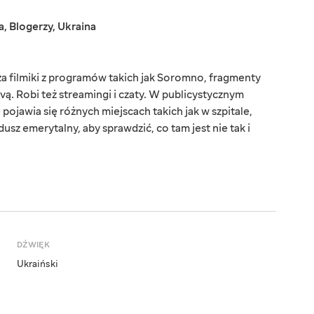
a
,
Blogerzy
,
Ukraina
a filmiki z programów takich jak Soromno, fragmenty
ą. Robi też streamingi i czaty. W publicystycznym
jawia się różnych miejscach takich jak w szpitale,
dusz emerytalny, aby sprawdzić, co tam jest nie tak i
DŹWIĘK
Ukraiński