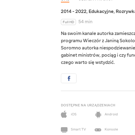
2014 - 2022
,
Edukacyjne
,
Rozrywk
54 min
Full HD
Na swoim kanale autorka zamieszcz
programu Wieczór z Janiną Sokolov
Soromno autorka niespodziewanie po
gabinet ministrów, pociąg i czy fun
czego warto się wstydzić.
DOSTĘPNE NA URZĄDZENIACH
iOS
Android
Smart TV
Konsole