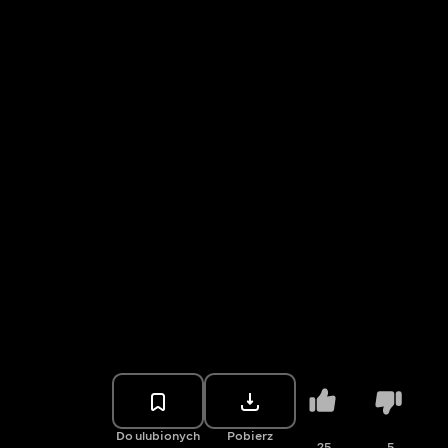
Do ulubionych
Pobierz
25
5