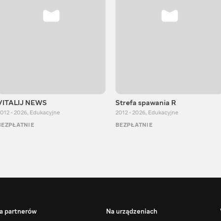
VITALIJ NEWS
Strefa spawania R
012 - 2026
,
Edukacyjne
2012 - 2026
,
Edukacyjne
BEZPŁATNIE
BEZPŁATNIE
a partnerów
Na urządzeniach