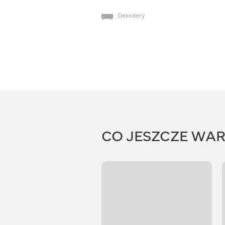
Dekodery
CO JESZCZE WA