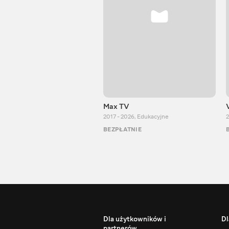
Max TV
2017 - 2026
,
Edukacyjne
2
BEZPŁATNIE
Dla użytkowników i
Dl
partnerów