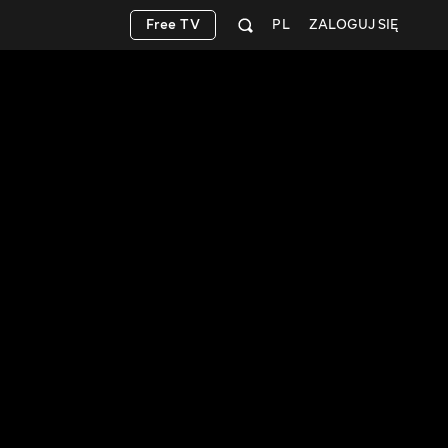
Free TV
PL
ZALOGUJ SIĘ