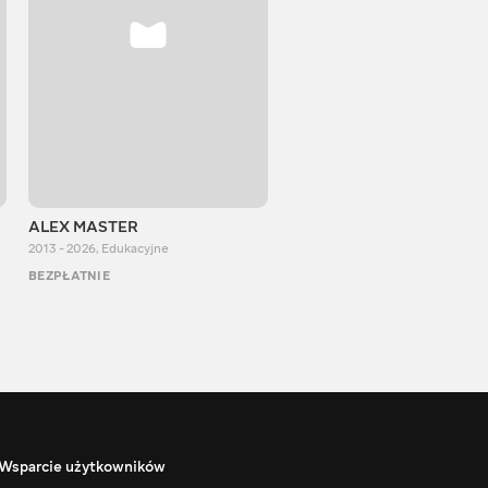
ALEX MASTER
Stepan Perig
2013 - 2026
,
Edukacyjne
2015 - 2026
,
Edukacyjne
BEZPŁATNIE
BEZPŁATNIE
Wsparcie użytkowników