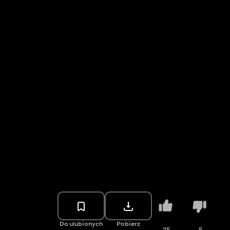
Do ulubionych
Pobierz
25
5