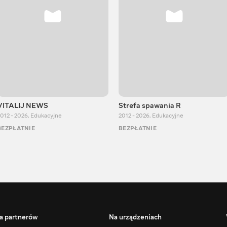
VITALIJ NEWS
Strefa spawania R
012 - 2026
,
Edukacyjne
2012 - 2026
,
Edukacyjne
BEZPŁATNIE
BEZPŁATNIE
a partnerów
Na urządzeniach