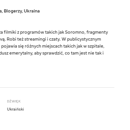
a
,
Blogerzy
,
Ukraina
a filmiki z programów takich jak Soromno, fragmenty
ą. Robi też streamingi i czaty. W publicystycznym
jawia się różnych miejscach takich jak w szpitale,
dusz emerytalny, aby sprawdzić, co tam jest nie tak i
DŹWIĘK
Ukraiński