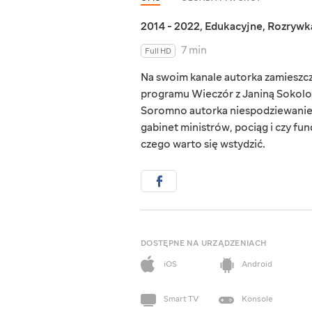
2014 - 2022
,
Edukacyjne
,
Rozrywk
7 min
Full HD
Na swoim kanale autorka zamieszcz
programu Wieczór z Janiną Sokolov
Soromno autorka niespodziewanie po
gabinet ministrów, pociąg i czy fun
czego warto się wstydzić.
DOSTĘPNE NA URZĄDZENIACH
iOS
Android
Smart TV
Konsole