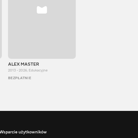
ALEX MASTER
Stepan Perig
2013 - 2026
,
Edukacyjne
2015 - 2026
,
Edukacyjne
BEZPŁATNIE
BEZPŁATNIE
Wsparcie użytkowników