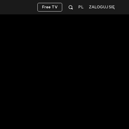
Free TV
PL
ZALOGUJ SIĘ