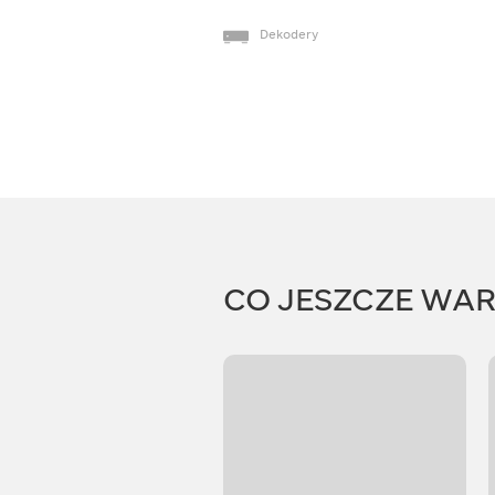
Dekodery
CO JESZCZE WA