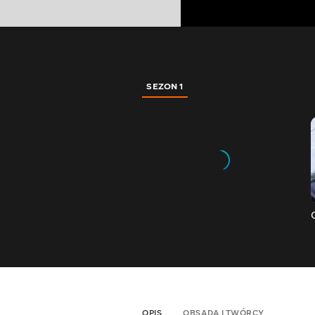
SEZON 1
OPIS
OBSADA I TWÓRCY