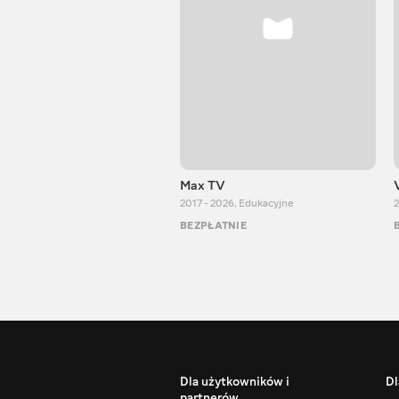
Max TV
2017 - 2026
,
Edukacyjne
2
BEZPŁATNIE
Dla użytkowników i
Dl
partnerów