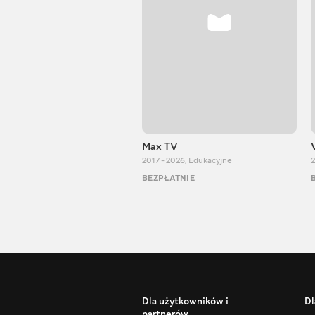
Max TV
2017 - 2026
,
Edukacyjne
2
BEZPŁATNIE
Dla użytkowników i
Dl
partnerów