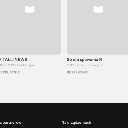
VITALIJ NEWS
Strefa spawania R
012 - 2026
,
Edukacyjne
2012 - 2026
,
Edukacyjne
BEZPŁATNIE
BEZPŁATNIE
a partnerów
Na urządzeniach