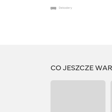
Dekodery
CO JESZCZE WA