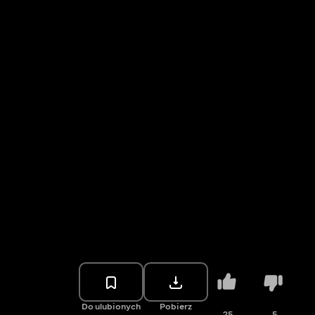
Do ulubionych
Pobierz
25
5