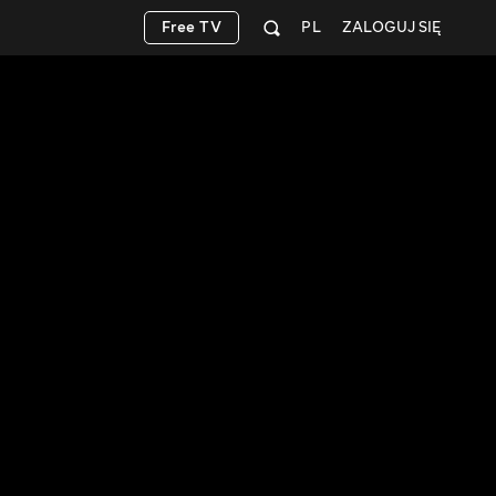
Free TV
PL
ZALOGUJ SIĘ