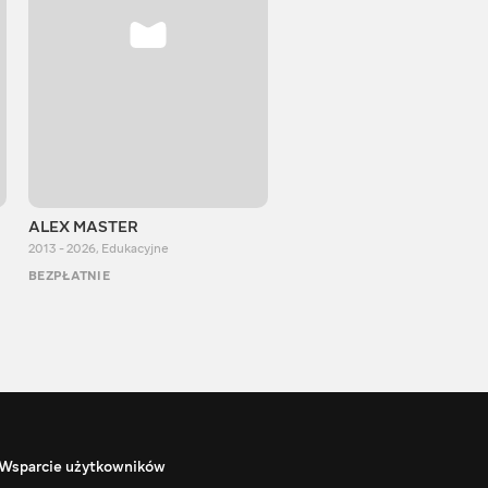
ALEX MASTER
Stepan Perig
2013 - 2026
,
Edukacyjne
2015 - 2026
,
Edukacyjne
BEZPŁATNIE
BEZPŁATNIE
Wsparcie użytkowników