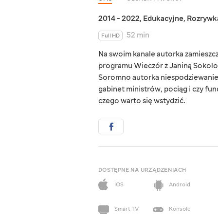
2014 - 2022
,
Edukacyjne
,
Rozrywk
52 min
Full HD
Na swoim kanale autorka zamieszcz
programu Wieczór z Janiną Sokolov
Soromno autorka niespodziewanie po
gabinet ministrów, pociąg i czy fun
czego warto się wstydzić.
DOSTĘPNE NA URZĄDZENIACH
iOS
Android
Smart TV
Konsole