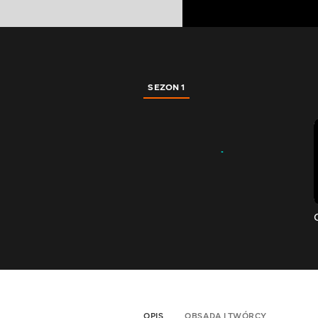
SEZON 1
OPIS
OBSADA I TWÓRCY