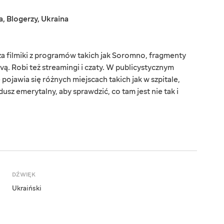
a
,
Blogerzy
,
Ukraina
a filmiki z programów takich jak Soromno, fragmenty
ą. Robi też streamingi i czaty. W publicystycznym
jawia się różnych miejscach takich jak w szpitale,
dusz emerytalny, aby sprawdzić, co tam jest nie tak i
DŹWIĘK
Ukraiński