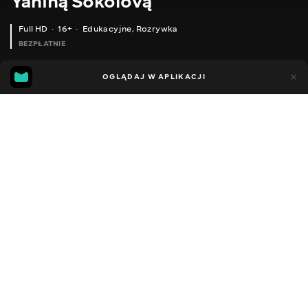
Yaniną Sokolovą
Full HD
16+
Edukacyjne
,
Rozrywka
BEZPŁATNIE
25
5
OGLĄDAJ W APLIKACJI
Dodano do ulubionych
UDOSTĘPNIJ
Sezon 1
Facebook
Kopiuj link
ODCINEK 115
ODCINEK 116
2014 - 2022
,
Ukraina
Edukacyjne
,
Rozrywka
,
Blogerzy
DŹWIĘK
Ukraiński