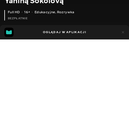
Yaniną Sokolovą
Full HD
16+
Edukacyjne
,
Rozrywka
BEZPŁATNIE
25
5
OGLĄDAJ W APLIKACJI
Dodano do ulubionych
UDOSTĘPNIJ
Sezon 1
Facebook
Kopiuj link
ODCINEK 146
ODCINEK 147
2014 - 2022
,
Ukraina
Edukacyjne
,
Rozrywka
,
Blogerzy
DŹWIĘK
Ukraiński