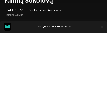
Yaniną Sokolovą
Full HD
16+
Edukacyjne
,
Rozrywka
BEZPŁATNIE
25
5
OGLĄDAJ W APLIKACJI
Dodano do ulubionych
UDOSTĘPNIJ
Sezon 1
Facebook
Kopiuj link
ODCINEK 169
ODCINEK 170
2014 - 2022
,
Ukraina
Edukacyjne
,
Rozrywka
,
Blogerzy
DŹWIĘK
Ukraiński