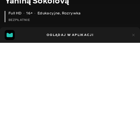
Yaniną Sokolovą
Full HD
16+
Edukacyjne
,
Rozrywka
BEZPŁATNIE
25
5
OGLĄDAJ W APLIKACJI
Dodano do ulubionych
UDOSTĘPNIJ
Sezon 1
Facebook
Kopiuj link
ODCINEK 185
ODCINEK 186
2014 - 2022
,
Ukraina
Edukacyjne
,
Rozrywka
,
Blogerzy
DŹWIĘK
Ukraiński