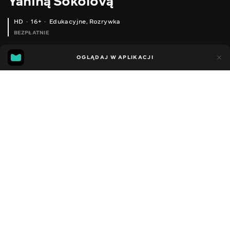
Yaniną Sokolovą
HD
16+
Edukacyjne
,
Rozrywka
BEZPŁATNIE
25
5
OGLĄDAJ W APLIKACJI
Dodano do ulubionych
UDOSTĘPNIJ
Sezon 1
Facebook
Kopiuj link
ODCINEK 38
ODCINEK 39
2014 - 2022
,
Ukraina
Edukacyjne
,
Rozrywka
,
Blogerzy
DŹWIĘK
Ukraiński