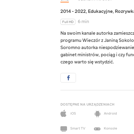
2014 - 2022
,
Edukacyjne
,
Rozrywk
6 min
Full HD
Na swoim kanale autorka zamieszcz
programu Wieczór z Janiną Sokolov
Soromno autorka niespodziewanie po
gabinet ministrów, pociąg i czy fun
czego warto się wstydzić.
DOSTĘPNE NA URZĄDZENIACH
iOS
Android
Smart TV
Konsole