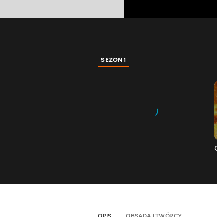
SEZON 1
OPIS
OBSADA I TWÓRCY