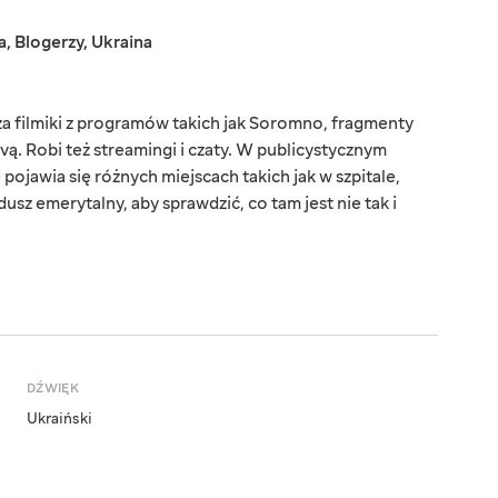
a
,
Blogerzy
,
Ukraina
a filmiki z programów takich jak Soromno, fragmenty
ą. Robi też streamingi i czaty. W publicystycznym
jawia się różnych miejscach takich jak w szpitale,
dusz emerytalny, aby sprawdzić, co tam jest nie tak i
DŹWIĘK
Ukraiński