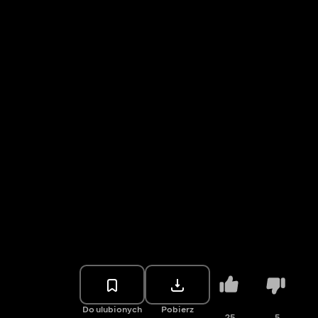
Do ulubionych
Pobierz
25
5