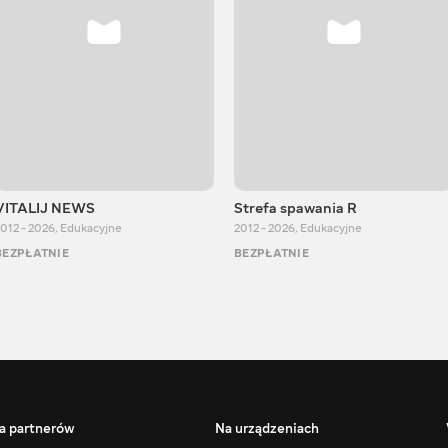
VITALIJ NEWS
Strefa spawania R
012 - 2026
,
Edukacyjne
2012 - 2026
,
Edukacyjne
BEZPŁATNIE
BEZPŁATNIE
a partnerów
Na urządzeniach