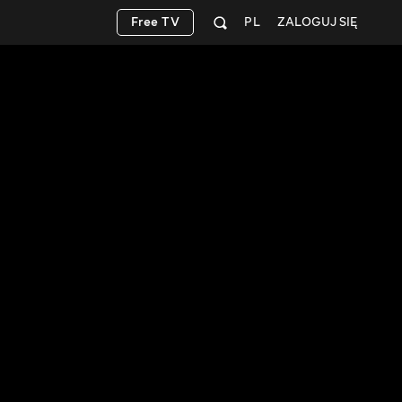
Free TV
PL
ZALOGUJ SIĘ