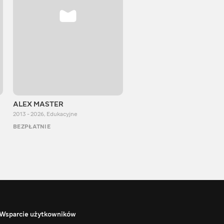
ALEX MASTER
Stepan Perig
2013 - 2026
,
Edukacyjne
2015 - 2026
,
Edukacyjne
BEZPŁATNIE
BEZPŁATNIE
Wsparcie użytkowników