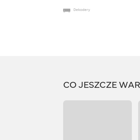
Dekodery
CO JESZCZE WA