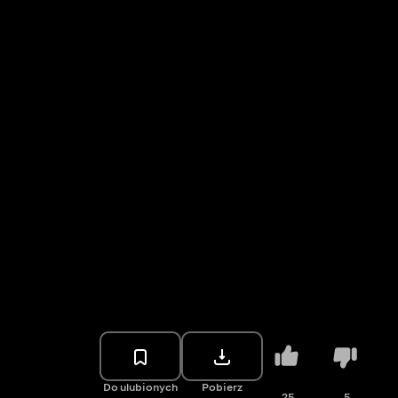
Do ulubionych
Pobierz
25
5