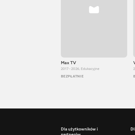
Max TV
2017 - 2026
,
Edukacyjne
2
BEZPŁATNIE
Dla użytkowników i
Dl
partnerów