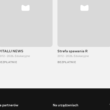
VITALIJ NEWS
Strefa spawania R
012 - 2026
,
Edukacyjne
2012 - 2026
,
Edukacyjne
BEZPŁATNIE
BEZPŁATNIE
a partnerów
Na urządzeniach