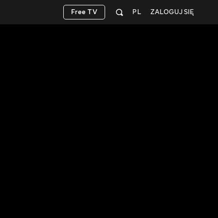
Free TV
PL
ZALOGUJ SIĘ