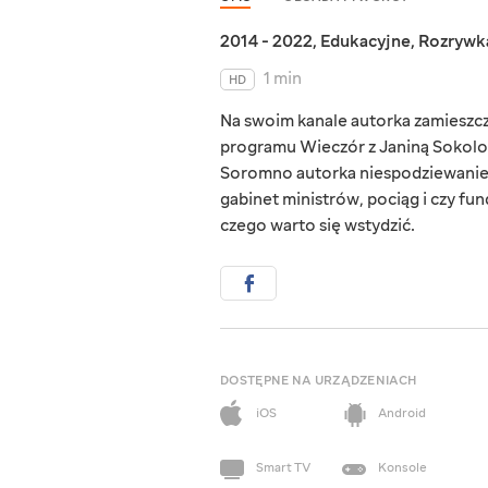
2014 - 2022
,
Edukacyjne
,
Rozrywk
1 min
HD
Na swoim kanale autorka zamieszcz
programu Wieczór z Janiną Sokolov
Soromno autorka niespodziewanie po
gabinet ministrów, pociąg i czy fun
czego warto się wstydzić.
DOSTĘPNE NA URZĄDZENIACH
iOS
Android
Smart TV
Konsole