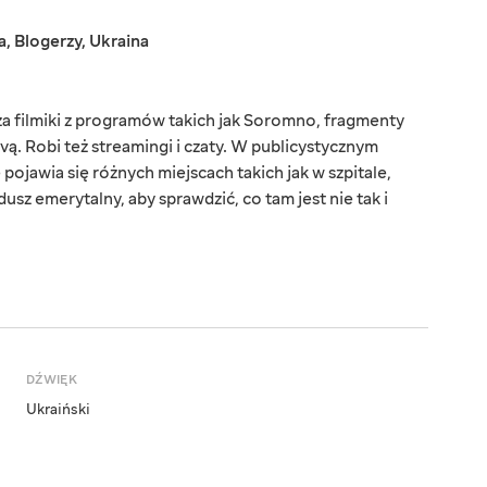
a
,
Blogerzy
,
Ukraina
a filmiki z programów takich jak Soromno, fragmenty
ą. Robi też streamingi i czaty. W publicystycznym
jawia się różnych miejscach takich jak w szpitale,
dusz emerytalny, aby sprawdzić, co tam jest nie tak i
DŹWIĘK
Ukraiński