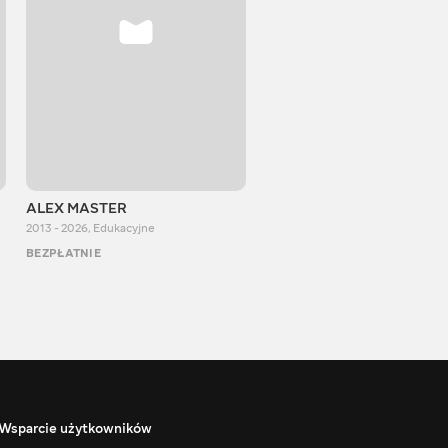
ALEX MASTER
Stepan Perig
2013 - 2026
,
Edukacyjne
2015 - 2026
,
Edukacyjne
BEZPŁATNIE
BEZPŁATNIE
Wsparcie użytkowników