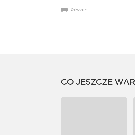
Dekodery
CO JESZCZE WA