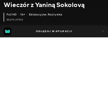
Wieczór z Yaniną Sokolovą
Full HD
16+
Edukacyjne
,
Rozrywka
BEZPŁATNIE
44
14
OGLĄDAJ W APLIKACJI
Dodano do ulubionych
UDOSTĘPNIJ
Sezon 1
Facebook
Kopiuj link
ODCINEK 66
ODCINEK 67
2018 - 2022
,
Ukraina
Edukacyjne
,
Rozrywka
,
Blogerzy
DŹWIĘK