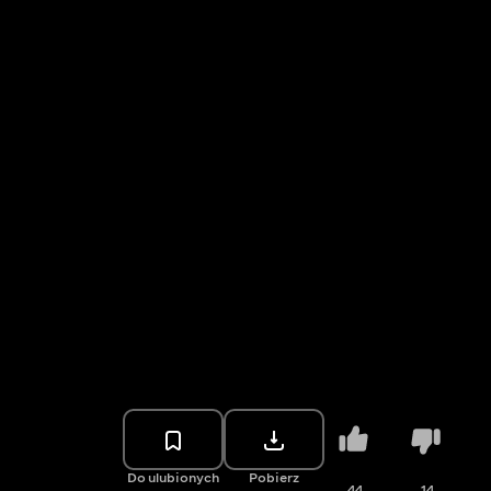
Do ulubionych
Pobierz
44
14