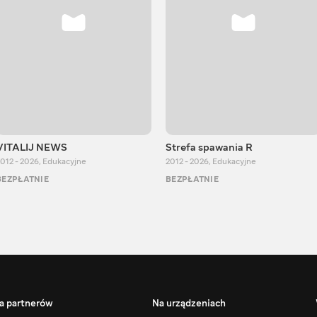
VITALIJ NEWS
Strefa spawania R
012 - 2026
,
Edukacyjne
2012 - 2026
,
Edukacyjne
BEZPŁATNIE
BEZPŁATNIE
a partnerów
Na urządzeniach