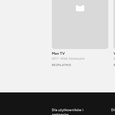
Max TV
2017 - 2026
,
Edukacyjne
2
BEZPŁATNIE
Dla użytkowników i
Dl
partnerów