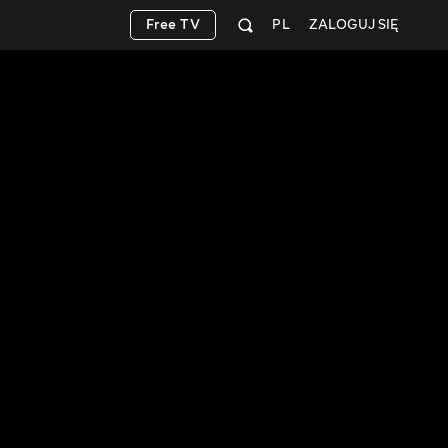
Free TV
PL
ZALOGUJ SIĘ