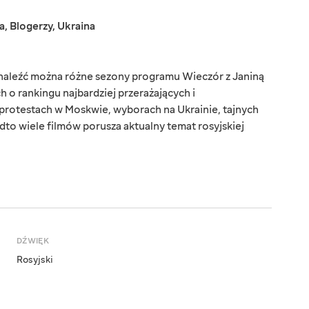
a
,
Blogerzy
,
Ukraina
 znaleźć można różne sezony programu Wieczór z Janiną
 o rankingu najbardziej przerażających i
 protestach w Moskwie, wyborach na Ukrainie, tajnych
adto wiele filmów porusza aktualny temat rosyjskiej
DŹWIĘK
Rosyjski