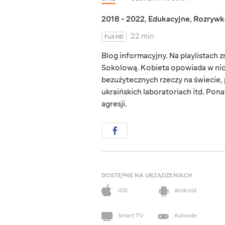
2018 - 2022
,
Edukacyjne
,
Rozrywk
22 min
Full HD
Blog informacyjny. Na playlistach
Sokolową. Kobieta opowiada w nich
bezużytecznych rzeczy na świecie,
ukraińskich laboratoriach itd. Pon
agresji.
DOSTĘPNE NA URZĄDZENIACH
iOS
Android
Smart TV
Konsole