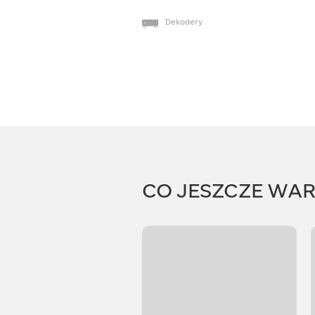
Dekodery
CO JESZCZE WA