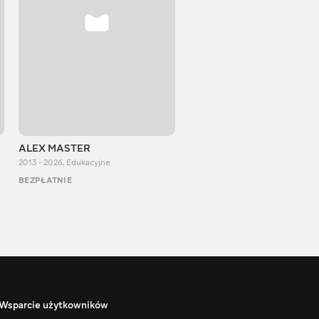
ALEX MASTER
Stepan Perig
2013 - 2026
,
Edukacyjne
2015 - 2026
,
Edukacyjne
BEZPŁATNIE
BEZPŁATNIE
Wsparcie użytkowników