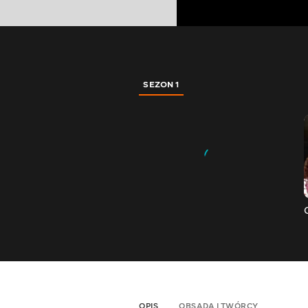
SEZON 1
OPIS
OBSADA I TWÓRCY