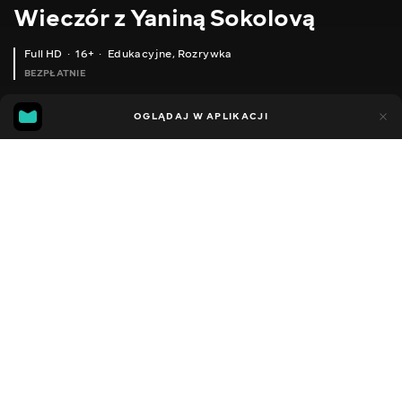
Wieczór z Yaniną Sokolovą
Full HD
16+
Edukacyjne
,
Rozrywka
BEZPŁATNIE
44
14
OGLĄDAJ W APLIKACJI
Dodano do ulubionych
UDOSTĘPNIJ
Sezon 1
Facebook
Kopiuj link
ODCINEK 38
ODCINEK 39
2018 - 2022
,
Ukraina
Edukacyjne
,
Rozrywka
,
Blogerzy
DŹWIĘK