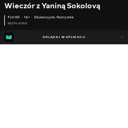
Wieczór z Yaniną Sokolovą
Full HD
16+
Edukacyjne
,
Rozrywka
BEZPŁATNIE
44
14
OGLĄDAJ W APLIKACJI
Dodano do ulubionych
UDOSTĘPNIJ
Sezon 1
Facebook
Kopiuj link
ODCINEK 63
ODCINEK 64
2018 - 2022
,
Ukraina
Edukacyjne
,
Rozrywka
,
Blogerzy
DŹWIĘK