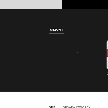
SEZON 1
OPIS
OBSADA I TWÓRCY