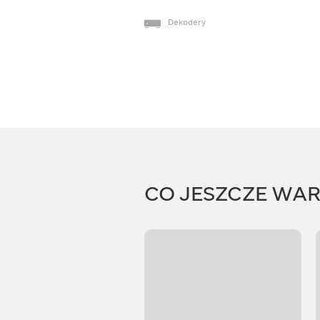
Dekodery
CO JESZCZE WA