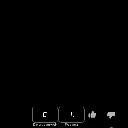
Do ulubionych
Pobierz
44
14