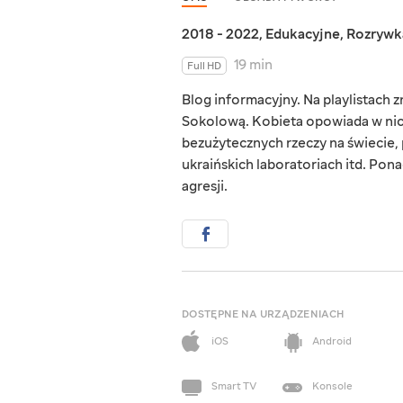
2018 - 2022
,
Edukacyjne
,
Rozrywk
19 min
Full HD
Blog informacyjny. Na playlistach
Sokolową. Kobieta opowiada w nich
bezużytecznych rzeczy na świecie,
ukraińskich laboratoriach itd. Pon
agresji.
DOSTĘPNE NA URZĄDZENIACH
iOS
Android
Smart TV
Konsole