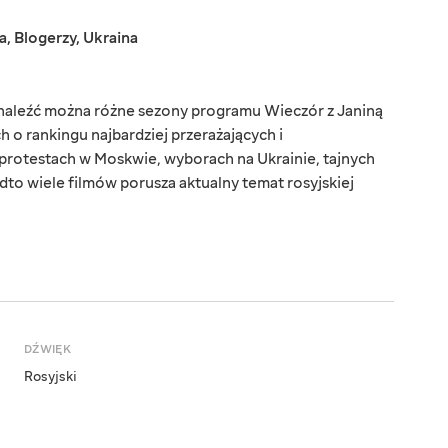
a
,
Blogerzy
,
Ukraina
 znaleźć można różne sezony programu Wieczór z Janiną
 o rankingu najbardziej przerażających i
 protestach w Moskwie, wyborach na Ukrainie, tajnych
adto wiele filmów porusza aktualny temat rosyjskiej
DŹWIĘK
Rosyjski