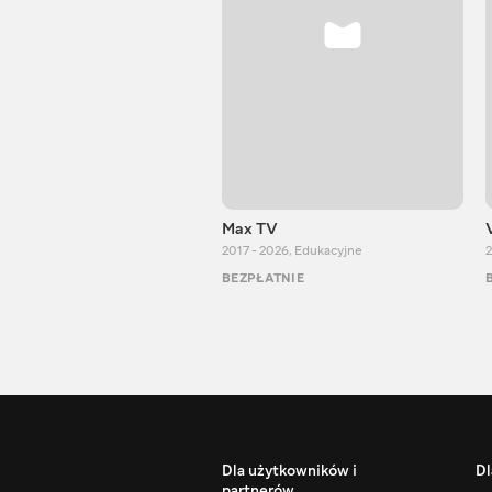
Max TV
2017 - 2026
,
Edukacyjne
2
BEZPŁATNIE
Dla użytkowników i
Dl
partnerów