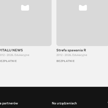
VITALIJ NEWS
Strefa spawania R
012 - 2026
,
Edukacyjne
2012 - 2026
,
Edukacyjne
BEZPŁATNIE
BEZPŁATNIE
a partnerów
Na urządzeniach