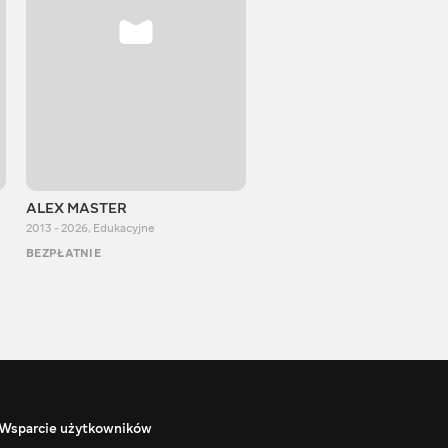
ALEX MASTER
Stepan Perig
2013 - 2026
,
Edukacyjne
2015 - 2026
,
Edukacyjne
BEZPŁATNIE
BEZPŁATNIE
Wsparcie użytkowników