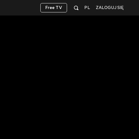
Free TV
PL
ZALOGUJ SIĘ