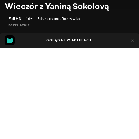
Wieczór z Yaniną Sokolovą
Full HD
16+
Edukacyjne
,
Rozrywka
BEZPŁATNIE
44
14
OGLĄDAJ W APLIKACJI
Dodano do ulubionych
UDOSTĘPNIJ
Sezon 1
Facebook
Kopiuj link
ODCINEK 155
ODCINEK 156
2018 - 2022
,
Ukraina
Edukacyjne
,
Rozrywka
,
Blogerzy
DŹWIĘK