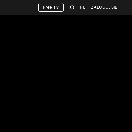
Free TV
PL
ZALOGUJ SIĘ