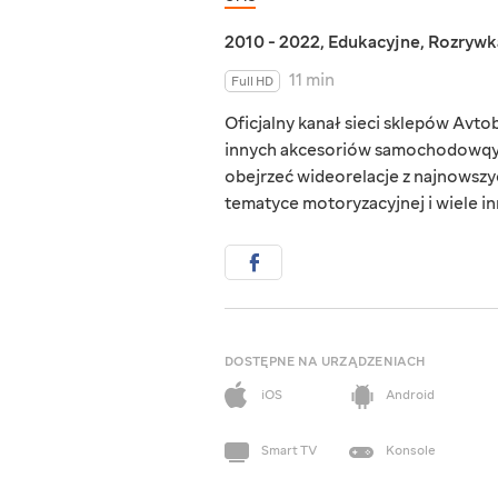
2010 - 2022
,
Edukacyjne
,
Rozrywk
11 min
Full HD
Oficjalny kanał sieci sklepów Avto
innych akcesoriów samochodowqych
obejrzeć wideorelacje z najnowszy
tematyce motoryzacyjnej i wiele in
DOSTĘPNE NA URZĄDZENIACH
iOS
Android
Smart TV
Konsole