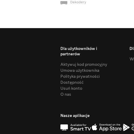
Dekodery
Dla użytkowników i
Dl
partnerów
Ws
Aktywuj kod promocyjny
Umowa użytkownika
Polityka prywatności
Dostępność
Usuń konto
O nas
Nasze aplikacje