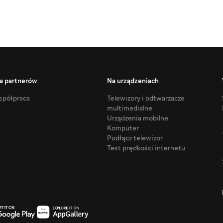
a partnerów
Na urządzeniach
półpraca
Telewizory i odtwarzacze
multimedialne
Urządzenia mobilne
Komputer
Podłącz telewizor
Test prędkości internetu