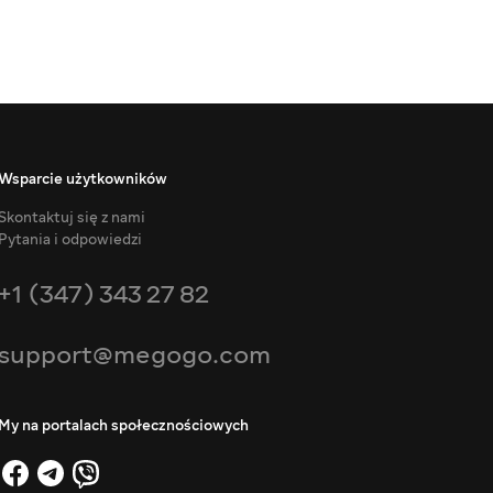
Wsparcie użytkowników
Skontaktuj się z nami
Pytania i odpowiedzi
+1 (347) 343 27 82
support@megogo.com
My na portalach społecznościowych