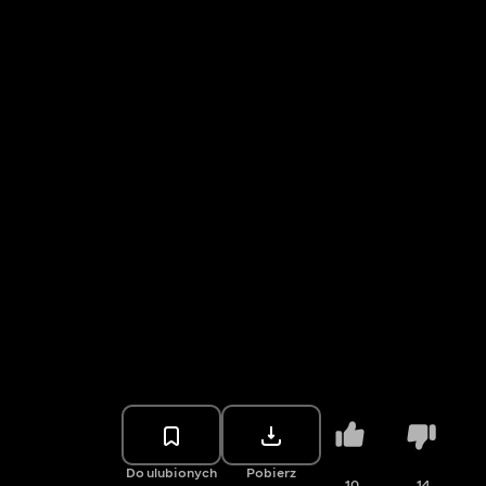
Do ulubionych
Pobierz
10
14