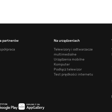
a partnerów
Na urządzeniach
półpraca
Telewizory i odtwarzacze
multimedialne
Urządzenia mobilne
Komputer
Podłącz telewizor
Test prędkości internetu