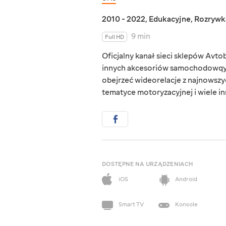
2010 - 2022
,
Edukacyjne
,
Rozrywk
9 min
Full HD
Oficjalny kanał sieci sklepów Avto
innych akcesoriów samochodowqych
obejrzeć wideorelacje z najnowszy
tematyce motoryzacyjnej i wiele in
DOSTĘPNE NA URZĄDZENIACH
iOS
Android
Smart TV
Konsole