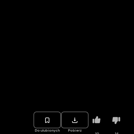
Do ulubionych
Pobierz
10
14