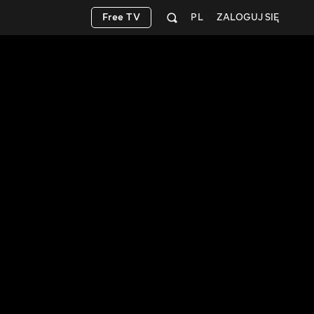
Free TV
PL
ZALOGUJ SIĘ