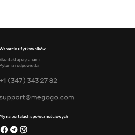
Wsparcie użytkowników
Skontaktuj się z nami
Pytania i odpowiedzi
+1 (347) 343 27 82
support@megogo.com
My na portalach społecznościowych