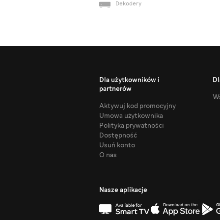
Dekodery
Dla użytkowników i
Dl
partnerów
Ws
Aktywuj kod promocyjny
Umowa użytkownika
Polityka prywatności
Dostępność
Usuń konto
O nas
Nasze aplikacje