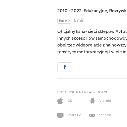
2010 - 2022
,
Edukacyjne
,
Rozrywk
6 min
Full HD
Oficjalny kanał sieci sklepów Avto
innych akcesoriów samochodowqych
obejrzeć wideorelacje z najnowszy
tematyce motoryzacyjnej i wiele in
DOSTĘPNE NA URZĄDZENIACH
iOS
Android
Smart TV
Konsole