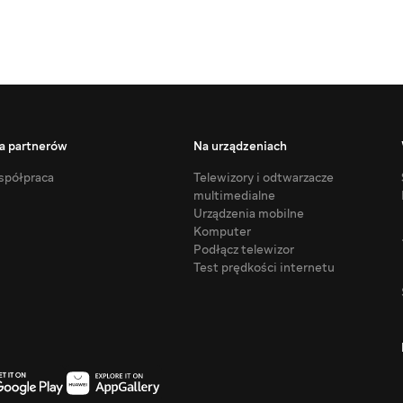
a partnerów
Na urządzeniach
półpraca
Telewizory i odtwarzacze
multimedialne
Urządzenia mobilne
Komputer
Podłącz telewizor
Test prędkości internetu