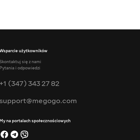
Wsparcie użytkowników
Skontaktuj się z nami
Pytania i odpowiedzi
+1 (347) 343 27 82
support@megogo.com
My na portalach społecznościowych