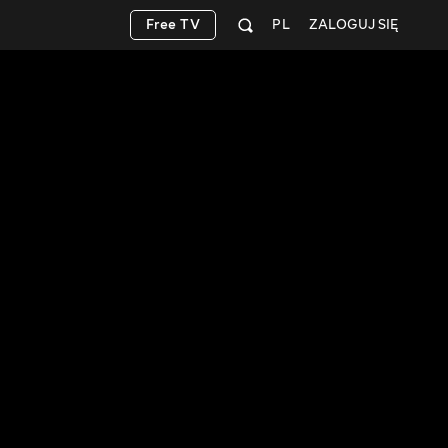
Free TV
PL
ZALOGUJ SIĘ