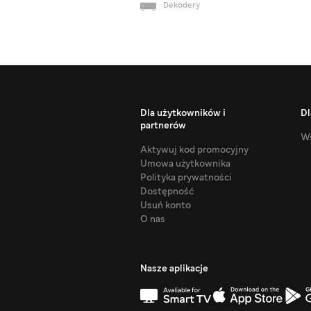
Dekodery
Dla użytkowników i
Dl
partnerów
Ws
Aktywuj kod promocyjny
Umowa użytkownika
Polityka prywatności
Dostępność
Usuń konto
O nas
Nasze aplikacje