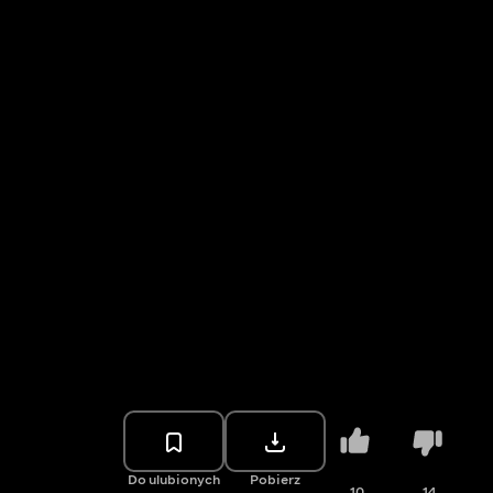
Do ulubionych
Pobierz
10
14