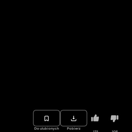
Do ulubionych
Pobierz
131
105