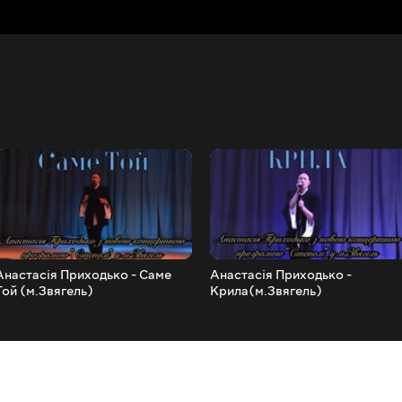
Анастасія Приходько - Саме
Анастасія Приходько -
Той (м.Звягель)
Крила(м.Звягель)