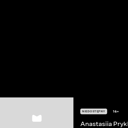
16+
NIEDOSTĘPNY
Anastasiia Pry