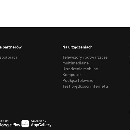
a partnerów
Na urządzeniach
półpraca
Telewizory i odtwarzacze
multimedialne
Urządzenia mobilne
Komputer
Podłącz telewizor
Test prędkości internetu