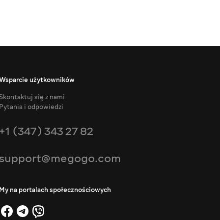
Wsparcie użytkowników
Skontaktuj się z nami
Pytania i odpowiedzi
+1 (347) 343 27 82
support@megogo.com
My na portalach społecznościowych