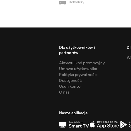
Dekodery
Dla użytkowników i
Dl
partnerów
Ws
Aktywuj kod promocyjny
Umowa użytkownika
Polityka prywatności
Dostępność
Usuń konto
O nas
Nasze aplikacje