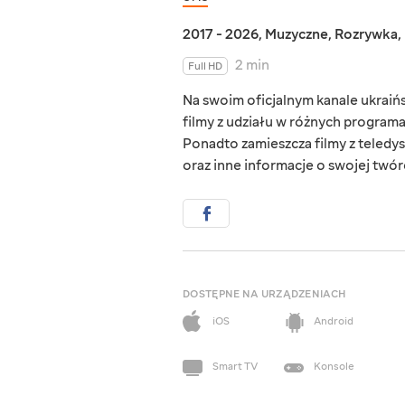
2017 - 2026
,
Muzyczne
,
Rozrywka
,
2 min
Full HD
Na swoim oficjalnym kanale ukraińs
filmy z udziału w różnych programa
Ponadto zamieszcza filmy z teledys
oraz inne informacje o swojej twór
DOSTĘPNE NA URZĄDZENIACH
iOS
Android
Smart TV
Konsole