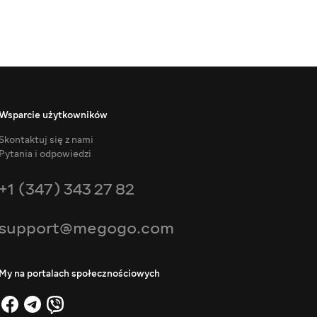
Wsparcie użytkowników
Skontaktuj się z nami
Pytania i odpowiedzi
+1 (347) 343 27 82
support@megogo.com
My na portalach społecznościowych