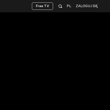
Free TV
PL
ZALOGUJ SIĘ