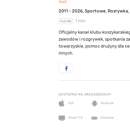
2011 - 2026
,
Sportowe
,
Rozrywka
,
1 min
Full HD
Oficjalny kanał klubu koszykarskieg
zawodów i rozgrywek, spotkania za
towarzyskie, pomoc drużyny dla c
innych.
DOSTĘPNE NA URZĄDZENIACH
iOS
Android
Smart TV
Konsole