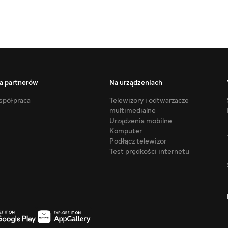
a partnerów
Na urządzeniach
półpraca
Telewizory i odtwarzacze
multimedialne
Urządzenia mobilne
Komputer
Podłącz telewizor
Test prędkości internetu