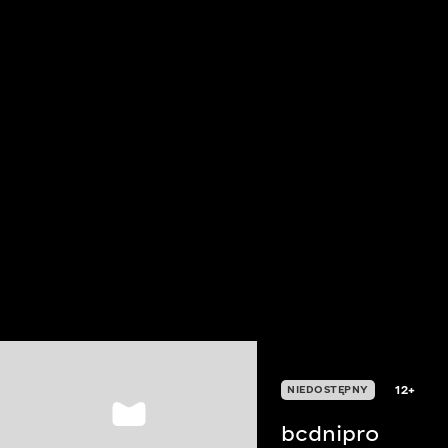
12+
NIEDOSTĘPNY
bcdnipro