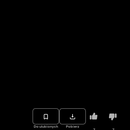
Do ulubionych
Pobierz
7
7