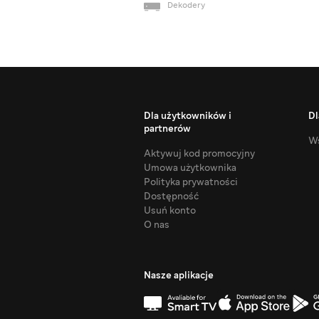
Dekodery
Dla użytkowników i
Dl
partnerów
Ws
Aktywuj kod promocyjny
Umowa użytkownika
Polityka prywatności
Dostępność
Usuń konto
O nas
Nasze aplikacje