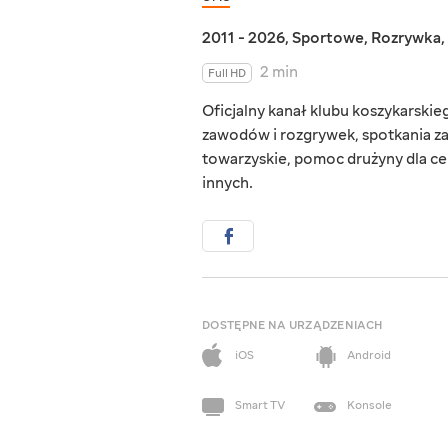
2011 - 2026
,
Sportowe
,
Rozrywka
,
2 min
Full HD
Oficjalny kanał klubu koszykarskieg
zawodów i rozgrywek, spotkania za
towarzyskie, pomoc drużyny dla c
innych.
DOSTĘPNE NA URZĄDZENIACH
iOS
Android
Smart TV
Konsole