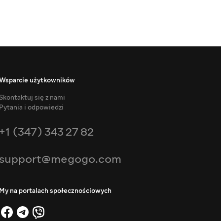
Wsparcie użytkowników
Skontaktuj się z nami
Pytania i odpowiedzi
+1 (347) 343 27 82
support@megogo.com
My na portalach społecznościowych