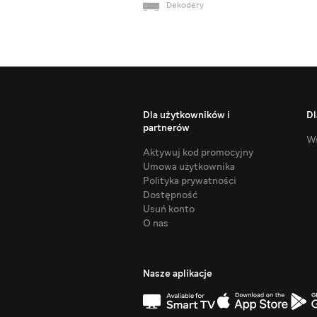
Dekodery
Dla użytkowników i
Dl
partnerów
Ws
Aktywuj kod promocyjny
Umowa użytkownika
Polityka prywatności
Dostępność
Usuń konto
O nas
Nasze aplikacje