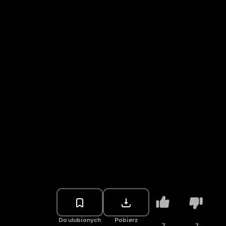
Do ulubionych
Pobierz
7
7