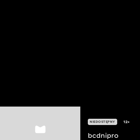
12+
NIEDOSTĘPNY
bcdnipro