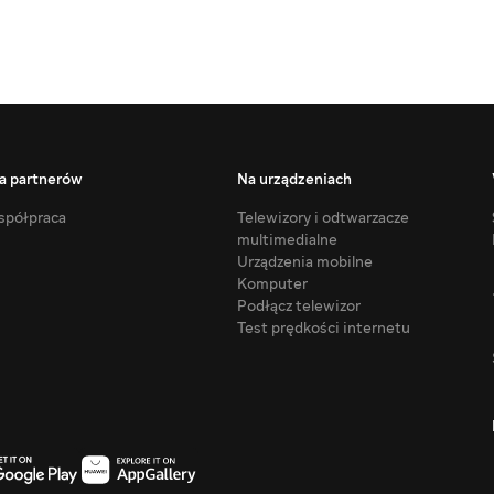
a partnerów
Na urządzeniach
półpraca
Telewizory i odtwarzacze
multimedialne
Urządzenia mobilne
Komputer
Podłącz telewizor
Test prędkości internetu