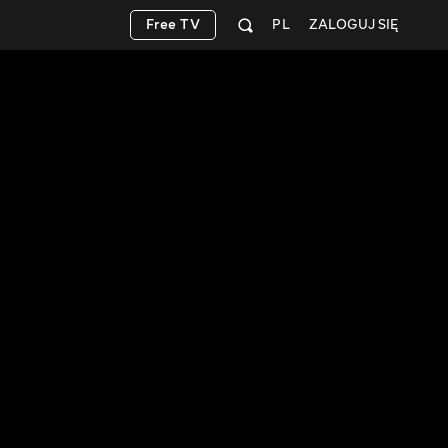
Free TV
PL
ZALOGUJ SIĘ