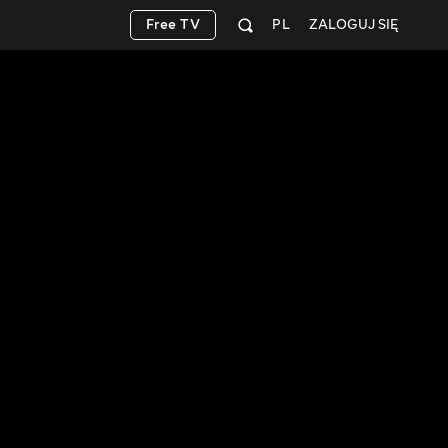
Free TV
PL
ZALOGUJ SIĘ