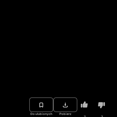
Do ulubionych
Pobierz
7
7