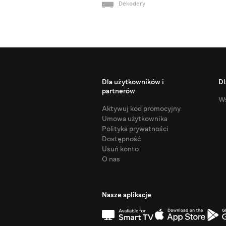
Dekodery
Dla użytkowników i
Dl
partnerów
Ws
Aktywuj kod promocyjny
Umowa użytkownika
Polityka prywatności
Dostępność
Usuń konto
O nas
Nasze aplikacje