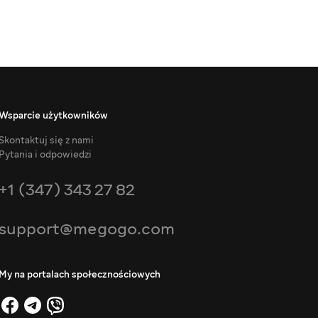
Wsparcie użytkowników
Skontaktuj się z nami
Pytania i odpowiedzi
+1 (347) 343 27 82
support@megogo.com
My na portalach społecznościowych