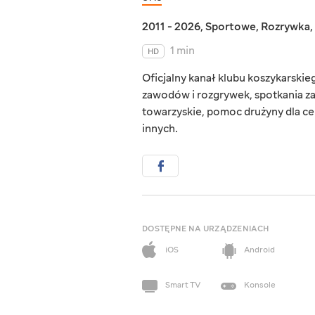
2011 - 2026
,
Sportowe
,
Rozrywka
,
1 min
HD
Oficjalny kanał klubu koszykarskieg
zawodów i rozgrywek, spotkania za
towarzyskie, pomoc drużyny dla c
innych.
DOSTĘPNE NA URZĄDZENIACH
iOS
Android
Smart TV
Konsole