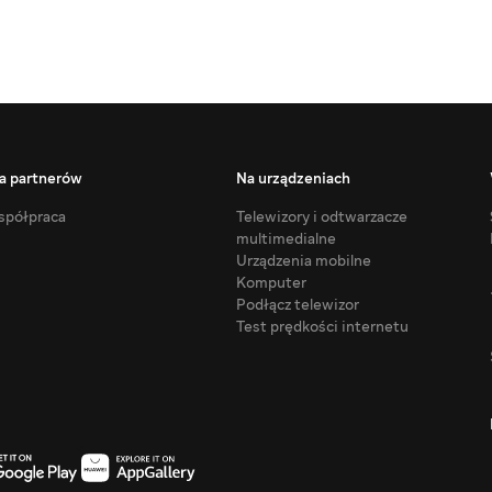
a partnerów
Na urządzeniach
półpraca
Telewizory i odtwarzacze
multimedialne
Urządzenia mobilne
Komputer
Podłącz telewizor
Test prędkości internetu