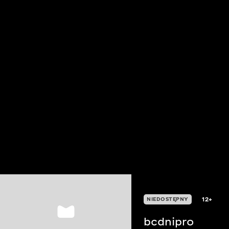
12+
NIEDOSTĘPNY
bcdnipro