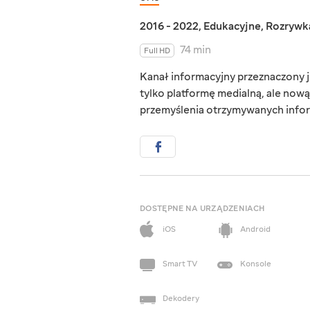
2016 - 2022
,
Edukacyjne
,
Rozrywk
74 min
Full HD
Kanał informacyjny przeznaczony j
tylko platformę medialną, ale now
przemyślenia otrzymywanych infor
DOSTĘPNE NA URZĄDZENIACH
iOS
Android
Smart TV
Konsole
Dekodery