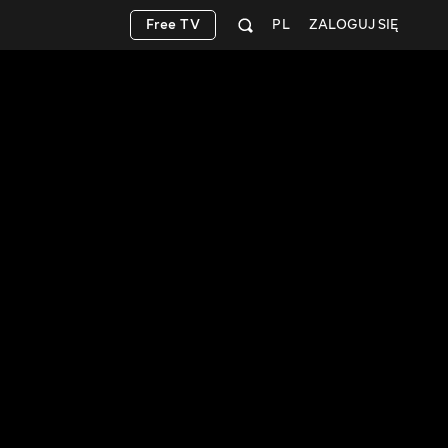
Free TV
PL
ZALOGUJ SIĘ