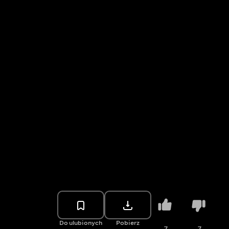
Do ulubionych
Pobierz
7
7