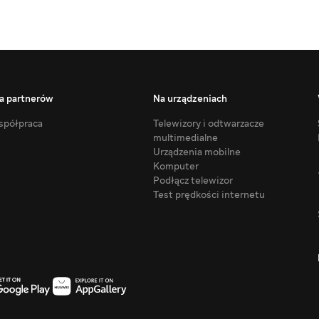
a partnerów
Na urządzeniach
półpraca
Telewizory i odtwarzacze
multimedialne
Urządzenia mobilne
Komputer
Podłącz telewizor
Test prędkości internetu