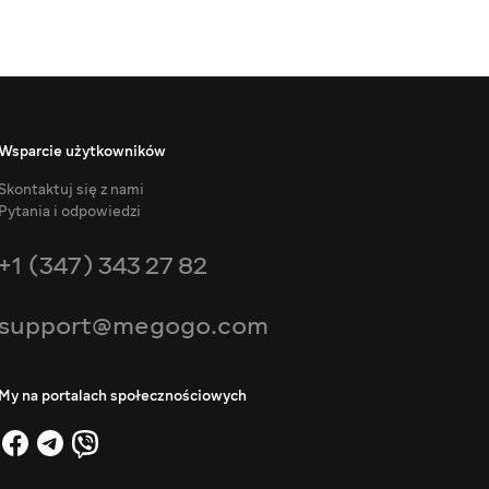
Wsparcie użytkowników
Skontaktuj się z nami
Pytania i odpowiedzi
+1 (347) 343 27 82
support@megogo.com
My na portalach społecznościowych