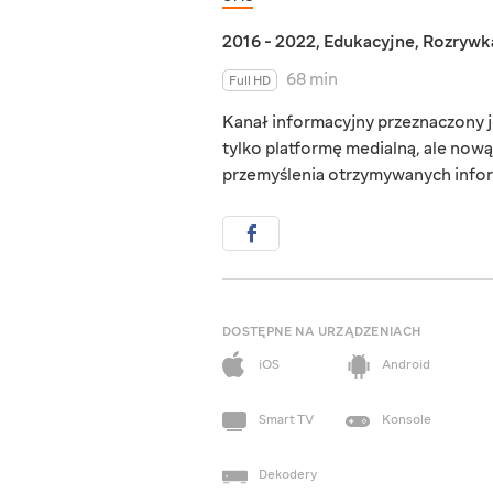
2016 - 2022
,
Edukacyjne
,
Rozrywk
68 min
Full HD
Kanał informacyjny przeznaczony j
tylko platformę medialną, ale now
przemyślenia otrzymywanych infor
DOSTĘPNE NA URZĄDZENIACH
iOS
Android
Smart TV
Konsole
Dekodery