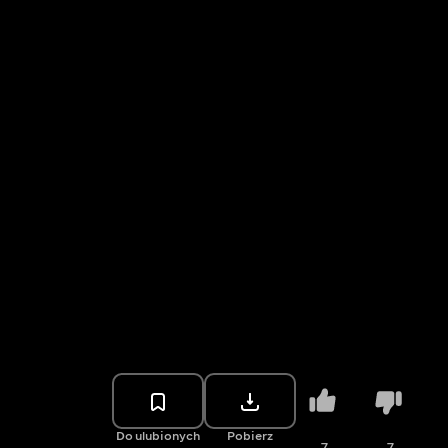
Do ulubionych
Pobierz
7
7