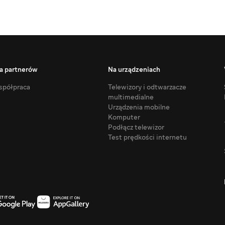
a partnerów
Na urządzeniach
półpraca
Telewizory i odtwarzacze
multimedialne
Urządzenia mobilne
Komputer
Podłącz telewizor
Test prędkości internetu