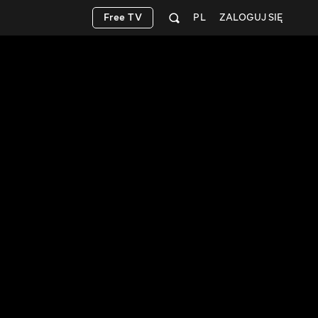
Free TV
PL
ZALOGUJ SIĘ