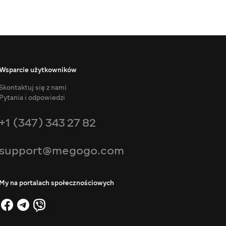
Wsparcie użytkowników
Skontaktuj się z nami
Pytania i odpowiedzi
+1 (347) 343 27 82
support@megogo.com
My na portalach społecznościowych