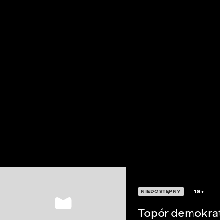
18+
NIEDOSTĘPNY
Topór demokra