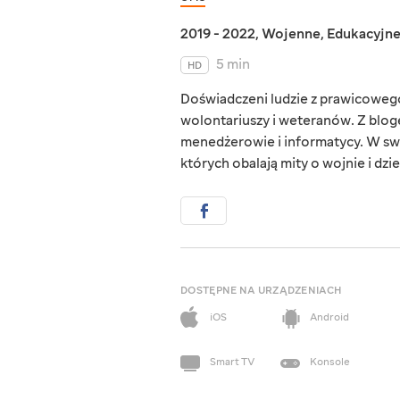
2019 - 2022
,
Wojenne
,
Edukacyjn
5 min
HD
Doświadczeni ludzie z prawicowego 
wolontariuszy i weteranów. Z blog
menedżerowie i informatycy. W sw
których obalają mity o wojnie i dzie
DOSTĘPNE NA URZĄDZENIACH
iOS
Android
Smart TV
Konsole