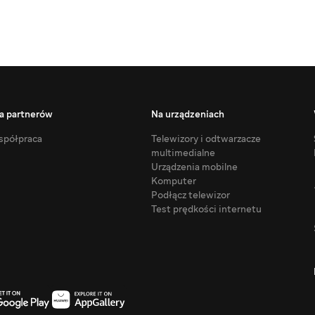
a partnerów
Na urządzeniach
półpraca
Telewizory i odtwarzacze
multimedialne
Urządzenia mobilne
Komputer
Podłącz telewizor
Test prędkości internetu