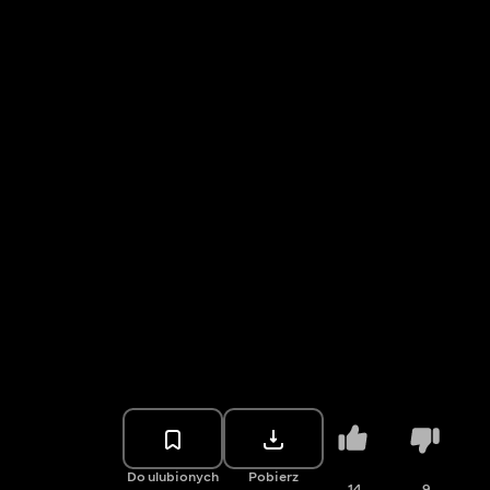
Do ulubionych
Pobierz
14
9