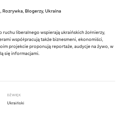
e
,
Rozrywka
,
Blogerzy
,
Ukraina
ruchu liberalnego wspierają ukraińskich żołnierzy,
erami współpracują także biznesmeni, ekonomiści,
oim projekcie proponują reportaże, audycje na żywo, w
lą się informacjami.
DŹWIĘK
Ukraiński