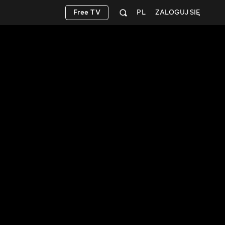
Free TV
PL
ZALOGUJ SIĘ