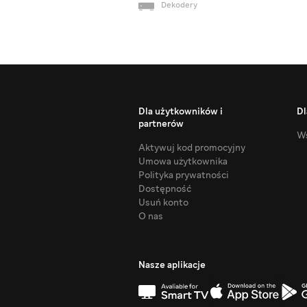
Dekodery
Dla użytkowników i
Dl
partnerów
Ws
Aktywuj kod promocyjny
Umowa użytkownika
Polityka prywatności
Dostępność
Usuń konto
O nas
Nasze aplikacje