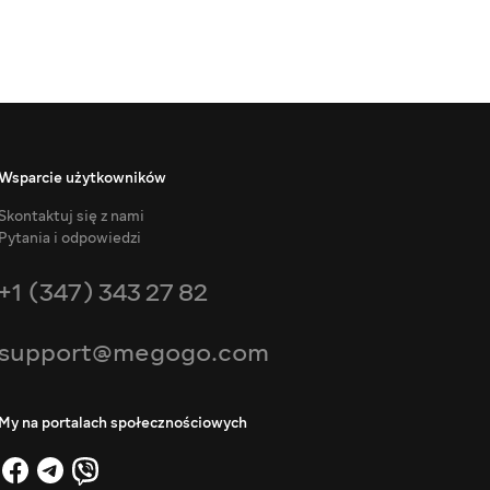
Wsparcie użytkowników
Skontaktuj się z nami
Pytania i odpowiedzi
+1 (347) 343 27 82
support@megogo.com
My na portalach społecznościowych