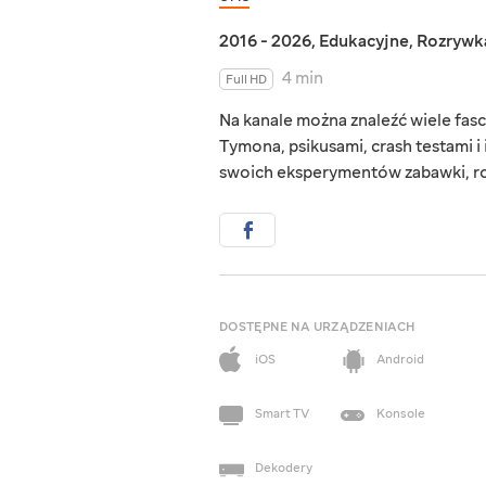
2016 - 2026
,
Edukacyjne
,
Rozrywk
4 min
Full HD
Na kanale można znaleźć wiele fa
Tymona, psikusami, crash testami 
swoich eksperymentów zabawki, roz
DOSTĘPNE NA URZĄDZENIACH
iOS
Android
Smart TV
Konsole
Dekodery