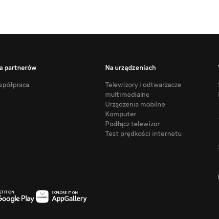
a partnerów
Na urządzeniach
półpraca
Telewizory i odtwarzacze
multimedialne
Urządzenia mobilne
Komputer
Podłącz telewizor
Test prędkości internetu