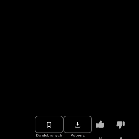
Do ulubionych
Pobierz
14
5