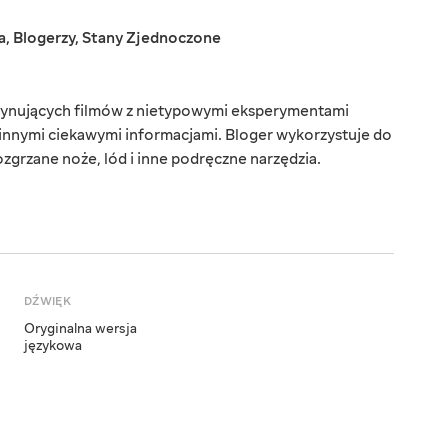
a
,
Blogerzy
,
Stany Zjednoczone
scynujących filmów z nietypowymi eksperymentami
i innymi ciekawymi informacjami. Bloger wykorzystuje do
grzane noże, lód i inne podręczne narzędzia.
DŹWIĘK
Oryginalna wersja
językowa