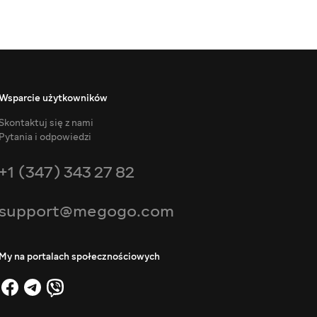
Wsparcie użytkowników
Skontaktuj się z nami
Pytania i odpowiedzi
+1 (347) 343 27 82
support@megogo.com
My na portalach społecznościowych