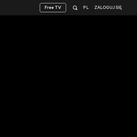
Free TV
PL
ZALOGUJ SIĘ