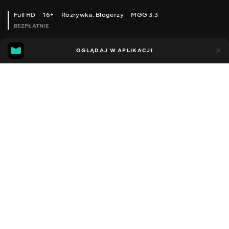
Full HD
16+
Rozrywka
,
Blogerzy
MGG 3.3
BEZPŁATNIE
MGG
86
42
OGLĄDAJ W APLIKACJI
3.3
Dodano do ulubionych
UDOSTĘPNIJ
Sezon 1
Facebook
Kopiuj link
ODCINEK 17
ODCINEK 18
2022 - 2025
,
Ukraina
Rozrywka
,
Blogerzy
DŹWIĘK
Rosyjski