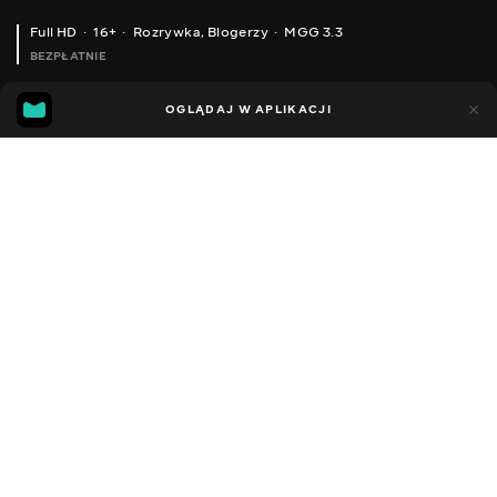
Full HD
16+
Rozrywka
,
Blogerzy
MGG 3.3
BEZPŁATNIE
MGG
86
42
OGLĄDAJ W APLIKACJI
3.3
Dodano do ulubionych
UDOSTĘPNIJ
Sezon 1
Facebook
Kopiuj link
ODCINEK 129
ODCINEK 130
2022 - 2025
,
Ukraina
Rozrywka
,
Blogerzy
DŹWIĘK
Rosyjski