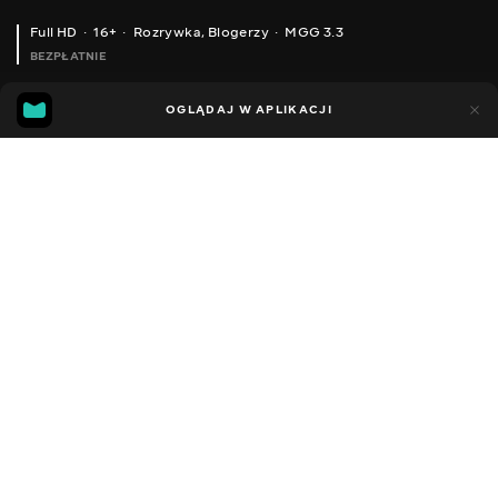
Full HD
16+
Rozrywka
,
Blogerzy
MGG 3.3
BEZPŁATNIE
MGG
86
42
OGLĄDAJ W APLIKACJI
3.3
Dodano do ulubionych
UDOSTĘPNIJ
Sezon 1
Facebook
Kopiuj link
ODCINEK 115
ODCINEK 116
2022 - 2025
,
Ukraina
Rozrywka
,
Blogerzy
DŹWIĘK
Rosyjski