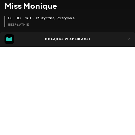
Miss Monique
Full HD
16+
Muzyczne
,
Rozrywka
BEZPŁATNIE
54
8
OGLĄDAJ W APLIKACJI
Dodano do ulubionych
UDOSTĘPNIJ
Sezon 1
Facebook
Kopiuj link
ODCINEK 2
ODCINEK 5
ODCINEK 6
2011 - 2022
,
Ukraina
Muzyczne
,
Rozrywka
,
Blogerzy
DŹWIĘK