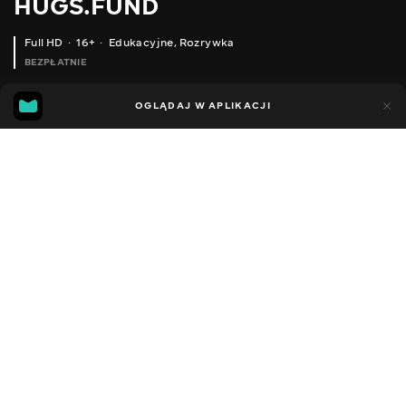
HUGS.FUND
Full HD
16+
Edukacyjne
,
Rozrywka
BEZPŁATNIE
6
4
OGLĄDAJ W APLIKACJI
Dodano do ulubionych
UDOSTĘPNIJ
Sezon 1
Facebook
Kopiuj link
ODCINEK 93
ODCINEK 94
2018 - 2025
,
Ukraina
Edukacyjne
,
Rozrywka
,
Blogerzy
DŹWIĘK
Rosyjski