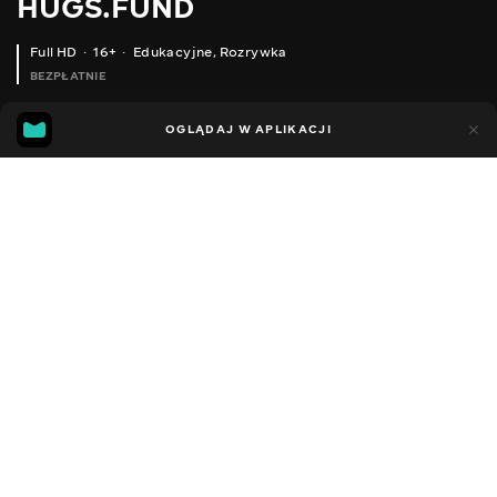
HUGS.FUND
Full HD
16+
Edukacyjne
,
Rozrywka
BEZPŁATNIE
6
4
OGLĄDAJ W APLIKACJI
Dodano do ulubionych
UDOSTĘPNIJ
Sezon 1
Facebook
Kopiuj link
ODCINEK 89
ODCINEK 90
2018 - 2025
,
Ukraina
Edukacyjne
,
Rozrywka
,
Blogerzy
DŹWIĘK
Rosyjski