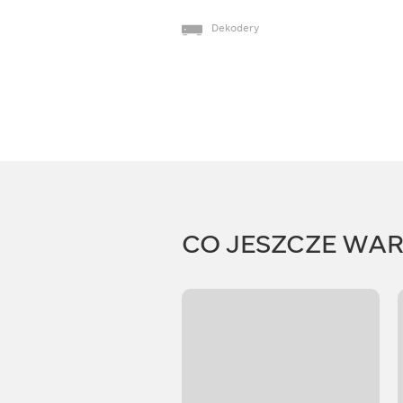
Dekodery
CO JESZCZE WA