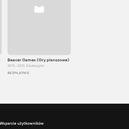
y
Beaver Games (Gry planszowe)
Od Zaika z Chin
2015 - 2021
,
Edukacyjne
2011 - 2025
,
Edukacyjne
BEZPŁATNIE
BEZPŁATNIE
Wsparcie użytkowników