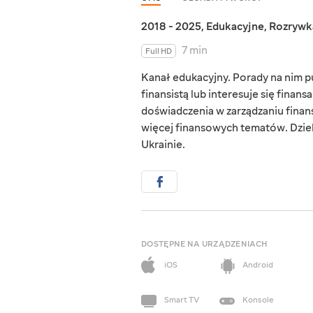
2018 - 2025
,
Edukacyjne
,
Rozrywk
7 min
Full HD
Kanał edukacyjny. Porady na nim p
finansistą lub interesuje się finan
doświadczenia w zarządzaniu finans
więcej finansowych tematów. Dzieli
Ukrainie.
DOSTĘPNE NA URZĄDZENIACH
iOS
Android
Smart TV
Konsole