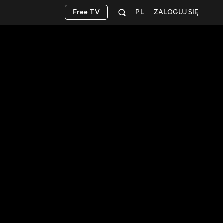
Free TV
PL
ZALOGUJ SIĘ