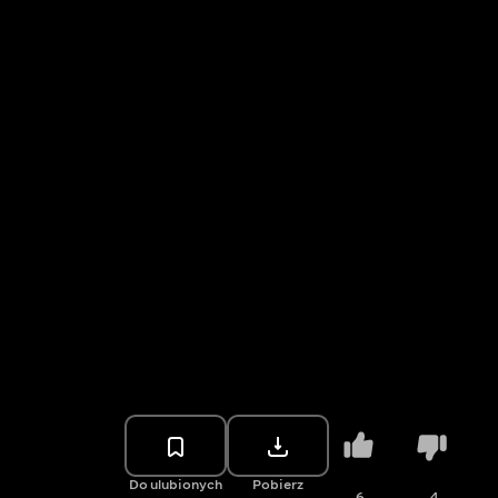
Do ulubionych
Pobierz
6
4