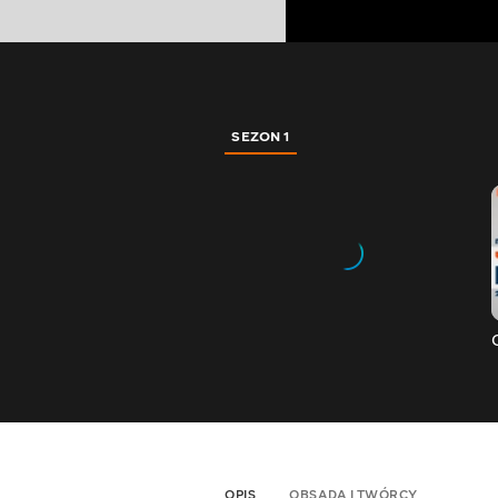
SEZON 1
OPIS
OBSADA I TWÓRCY