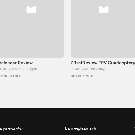
Valendar Review
ZBestReview FPV Quadcopter
016 - 2025
,
Edukacyjne
2008 - 2021
,
Edukacyjne
BEZPŁATNIE
BEZPŁATNIE
a partnerów
Na urządzeniach