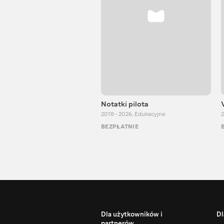
Notatki pilota
2018 - 2026
,
Edukacyjne
2
BEZPŁATNIE
Dla użytkowników i
Dl
partnerów