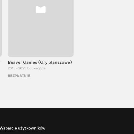
y
Beaver Games (Gry planszowe)
Od Zaika z Chin
2015 - 2021
,
Edukacyjne
2011 - 2025
,
Edukacyjne
BEZPŁATNIE
BEZPŁATNIE
Wsparcie użytkowników