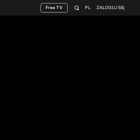
Free TV
PL
ZALOGUJ SIĘ