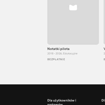
Notatki pilota
2018 - 2026
,
Edukacyjne
2
BEZPŁATNIE
Dla użytkowników i
Dl
partnerów