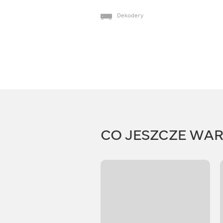
Dekodery
CO JESZCZE WA