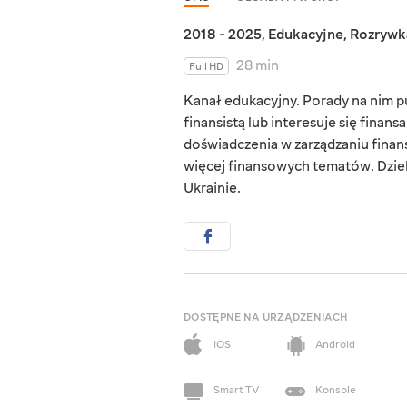
2018 - 2025
,
Edukacyjne
,
Rozrywk
28 min
Full HD
Kanał edukacyjny. Porady na nim p
finansistą lub interesuje się finan
doświadczenia w zarządzaniu finans
więcej finansowych tematów. Dzieli
Ukrainie.
DOSTĘPNE NA URZĄDZENIACH
iOS
Android
Smart TV
Konsole