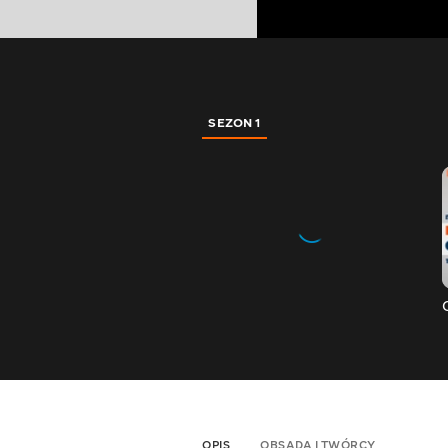
SEZON 1
OPIS
OBSADA I TWÓRCY