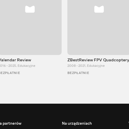
Valendar Review
ZBestReview FPV Quadcopter
016 - 2025
,
Edukacyjne
2008 - 2021
,
Edukacyjne
BEZPŁATNIE
BEZPŁATNIE
a partnerów
Na urządzeniach