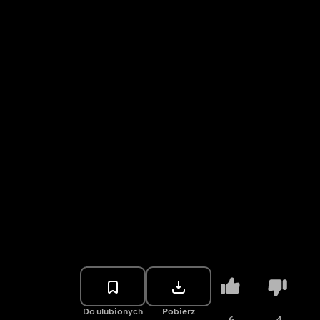
Do ulubionych
Pobierz
6
4