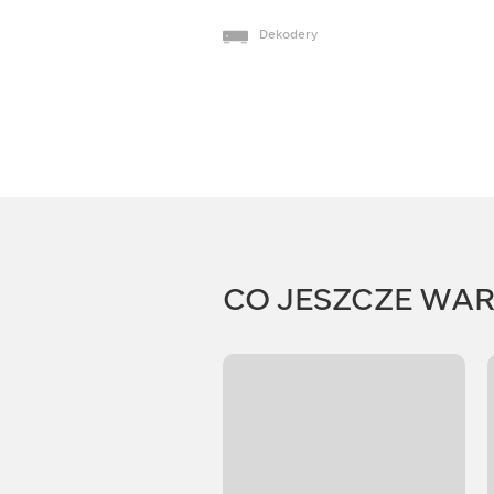
Dekodery
CO JESZCZE WA