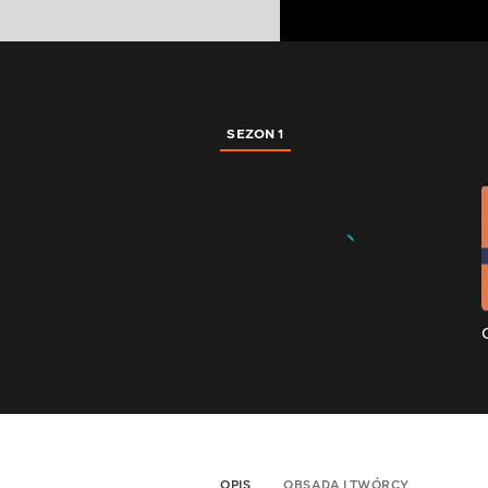
SEZON 1
OPIS
OBSADA I TWÓRCY