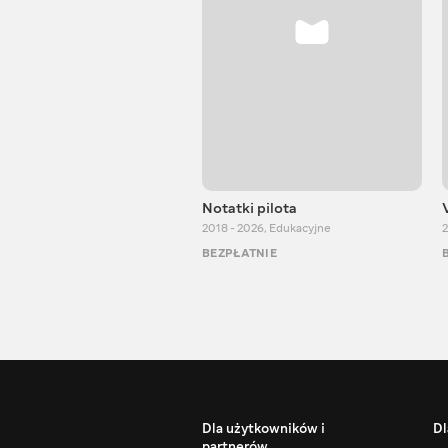
Notatki pilota
2018 - 2026
,
Edukacyjne
2
BEZPŁATNIE
Dla użytkowników i
Dl
partnerów