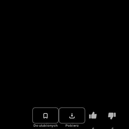
Do ulubionych
Pobierz
6
4