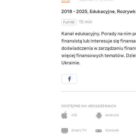
2018 - 2025
,
Edukacyjne
,
Rozrywk
15 min
Full HD
Kanał edukacyjny. Porady na nim p
finansistą lub interesuje się finan
doświadczenia w zarządzaniu finans
więcej finansowych tematów. Dzieli
Ukrainie.
DOSTĘPNE NA URZĄDZENIACH
iOS
Android
Smart TV
Konsole