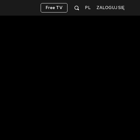
Free TV
PL
ZALOGUJ SIĘ