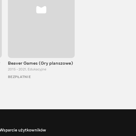
y
Beaver Games (Gry planszowe)
Od Zaika z Chin
2015 - 2021
,
Edukacyjne
2011 - 2025
,
Edukacyjne
BEZPŁATNIE
BEZPŁATNIE
Wsparcie użytkowników