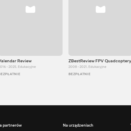
Valendar Review
ZBestReview FPV Quadcopter
016 - 2025
,
Edukacyjne
2008 - 2021
,
Edukacyjne
BEZPŁATNIE
BEZPŁATNIE
a partnerów
Na urządzeniach