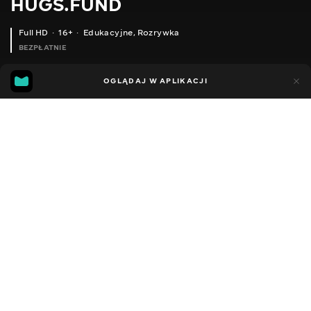
HUGS.FUND
Full HD
16+
Edukacyjne
,
Rozrywka
BEZPŁATNIE
6
4
OGLĄDAJ W APLIKACJI
Dodano do ulubionych
UDOSTĘPNIJ
Sezon 1
Facebook
Kopiuj link
ODCINEK 136
ODCINEK 137
2018 - 2025
,
Ukraina
Edukacyjne
,
Rozrywka
,
Blogerzy
DŹWIĘK
Rosyjski