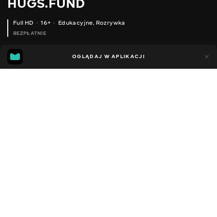
HUGS.FUND
Full HD
16+
Edukacyjne
,
Rozrywka
BEZPŁATNIE
6
4
OGLĄDAJ W APLIKACJI
Dodano do ulubionych
UDOSTĘPNIJ
Sezon 1
Facebook
Kopiuj link
ODCINEK 138
ODCINEK 139
2018 - 2025
,
Ukraina
Edukacyjne
,
Rozrywka
,
Blogerzy
DŹWIĘK
Rosyjski