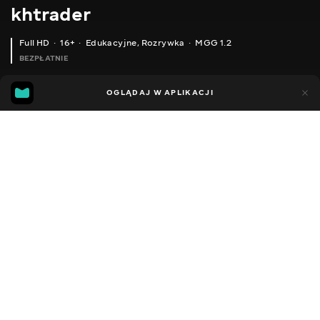
khtrader
Full HD
16+
Edukacyjne
,
Rozrywka
MGG 1.2
BEZPŁATNIE
MGG
43
87
OGLĄDAJ W APLIKACJI
1.2
Dodano do ulubionych
UDOSTĘPNIJ
Sezon 1
Facebook
Kopiuj link
ODCINEK 105
ODCINEK 106
2011 - 2022
,
Ukraina
Edukacyjne
,
Rozrywka
,
Blogerzy
DŹWIĘK