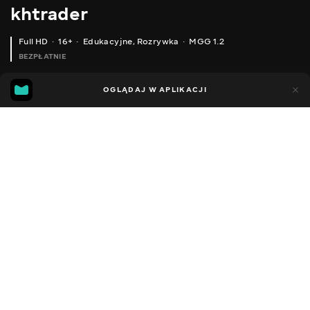
khtrader
Full HD
16+
Edukacyjne
,
Rozrywka
MGG 1.2
BEZPŁATNIE
MGG
43
87
OGLĄDAJ W APLIKACJI
1.2
Dodano do ulubionych
UDOSTĘPNIJ
Sezon 1
Facebook
Kopiuj link
ODCINEK 107
ODCINEK 109
2011 - 2022
,
Ukraina
Edukacyjne
,
Rozrywka
,
Blogerzy
DŹWIĘK