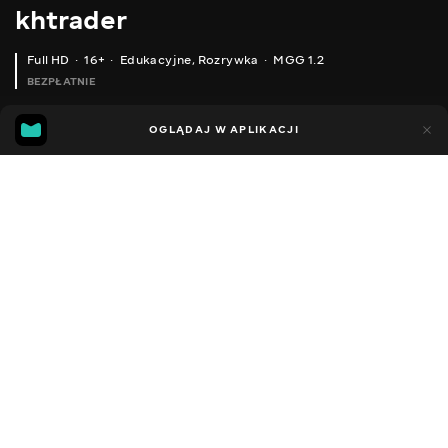
khtrader
Full HD
16+
Edukacyjne
,
Rozrywka
MGG 1.2
BEZPŁATNIE
MGG
43
87
OGLĄDAJ W APLIKACJI
1.2
Dodano do ulubionych
UDOSTĘPNIJ
Sezon 1
Facebook
Kopiuj link
ODCINEK 141
ODCINEK 142
2011 - 2022
,
Ukraina
Edukacyjne
,
Rozrywka
,
Blogerzy
DŹWIĘK