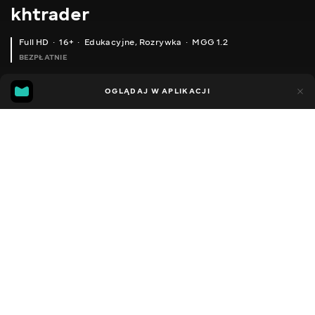
khtrader
Full HD
16+
Edukacyjne
,
Rozrywka
MGG 1.2
BEZPŁATNIE
MGG
43
87
OGLĄDAJ W APLIKACJI
1.2
Dodano do ulubionych
UDOSTĘPNIJ
Sezon 1
Facebook
Kopiuj link
ODCINEK 23
ODCINEK 24
2011 - 2022
,
Ukraina
Edukacyjne
,
Rozrywka
,
Blogerzy
DŹWIĘK