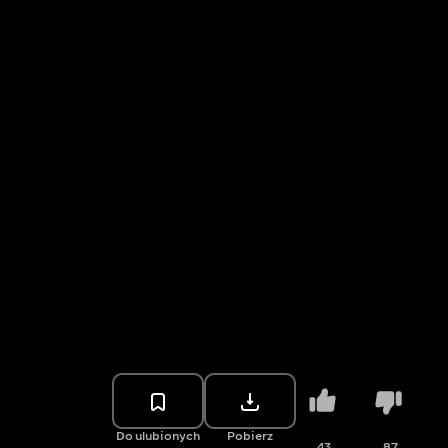
Do ulubionych
Pobierz
43
87