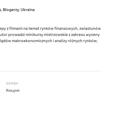
a
,
Blogerzy
,
Ukraina
epy z filmami na temat rynków finansowych, zwiastunów
autor prowadzi minikursy mistrzowskie z zakresu wyceny
lądów makroekonomicznych i analizy różnych rynków,
DŹWIĘK
Rosyjski