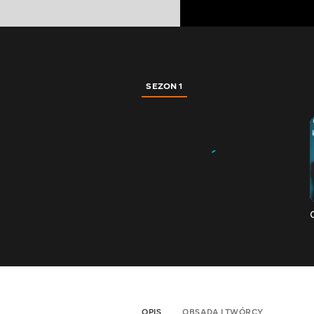
SEZON 1
OPIS
OBSADA I TWÓRCY