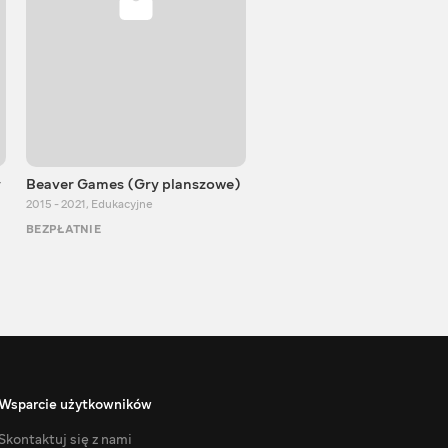
y
Beaver Games (Gry planszowe)
Od Zaika z Chin
2015 - 2021
,
Edukacyjne
2011 - 2025
,
Edukacyjne
BEZPŁATNIE
BEZPŁATNIE
Wsparcie użytkowników
Skontaktuj się z nami