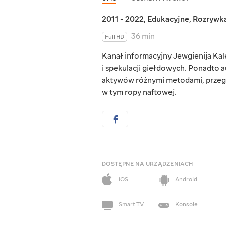
2011 - 2022
,
Edukacyjne
,
Rozrywk
36 min
Full HD
Kanał informacyjny Jewgienija Kal
i spekulacji giełdowych. Ponadto 
aktywów różnymi metodami, przeg
w tym ropy naftowej.
DOSTĘPNE NA URZĄDZENIACH
iOS
Android
Smart TV
Konsole