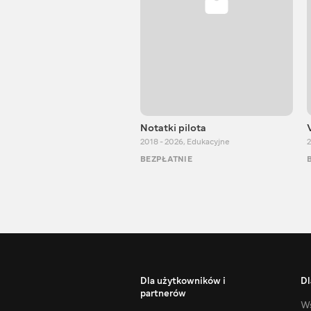
Notatki pilota
2018 - 2026
,
Edukacyjne
2
BEZPŁATNIE
Dla użytkowników i
Dl
partnerów
Ws