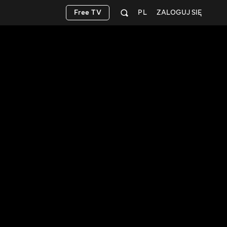
Free TV
PL
ZALOGUJ SIĘ