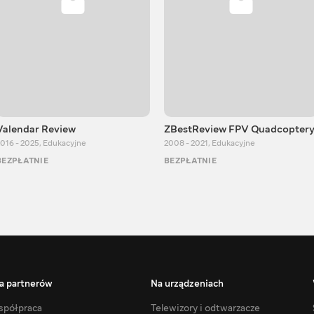
Valendar Review
ZBestReview FPV Quadcopter
016 - 2025
,
Edukacyjne
2008 - 2021
,
Edukacyjne
BEZPŁATNIE
BEZPŁATNIE
a partnerów
Na urządzeniach
półpraca
Telewizory i odtwarzacze