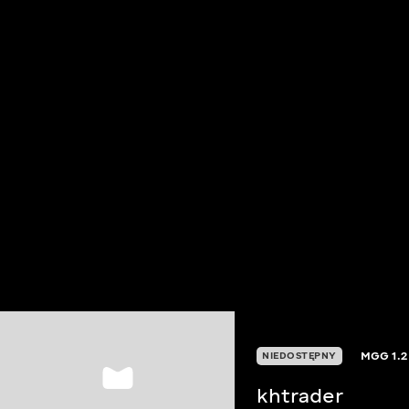
MGG
1.2
NIEDOSTĘPNY
khtrader