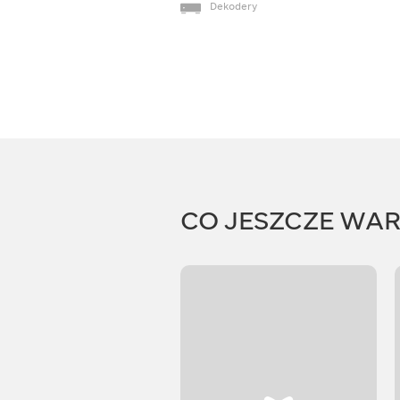
Dekodery
CO JESZCZE WA