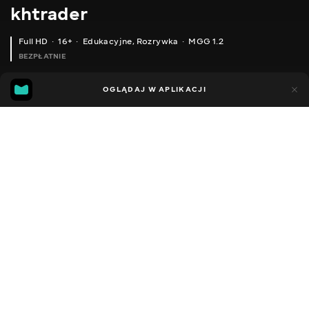
khtrader
Full HD
16+
Edukacyjne
,
Rozrywka
MGG 1.2
BEZPŁATNIE
MGG
43
87
OGLĄDAJ W APLIKACJI
1.2
Dodano do ulubionych
UDOSTĘPNIJ
Sezon 1
Facebook
Kopiuj link
ODCINEK 35
ODCINEK 36
2011 - 2022
,
Ukraina
Edukacyjne
,
Rozrywka
,
Blogerzy
DŹWIĘK