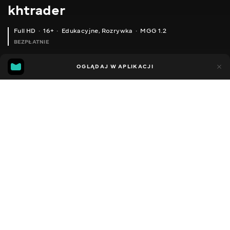
khtrader
Full HD
16+
Edukacyjne
,
Rozrywka
MGG 1.2
BEZPŁATNIE
MGG
43
87
OGLĄDAJ W APLIKACJI
1.2
Dodano do ulubionych
UDOSTĘPNIJ
Sezon 1
Facebook
Kopiuj link
ODCINEK 66
ODCINEK 67
2011 - 2022
,
Ukraina
Edukacyjne
,
Rozrywka
,
Blogerzy
DŹWIĘK