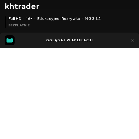
khtrader
Full HD
16+
Edukacyjne
,
Rozrywka
MGG 1.2
BEZPŁATNIE
MGG
43
87
OGLĄDAJ W APLIKACJI
1.2
Dodano do ulubionych
UDOSTĘPNIJ
Sezon 1
Facebook
Kopiuj link
ODCINEK 67
ODCINEK 68
2011 - 2022
,
Ukraina
Edukacyjne
,
Rozrywka
,
Blogerzy
DŹWIĘK